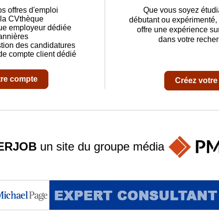
os offres d'emploi
Que vous soyez étudia
à la CVthèque
débutant ou expériment
ue employeur dédiée
offre une expérience su
annières
dans votre recher
stion des candidatures
de compte client dédié
tre compte
Créez votr
ERJOB
un site du groupe
média