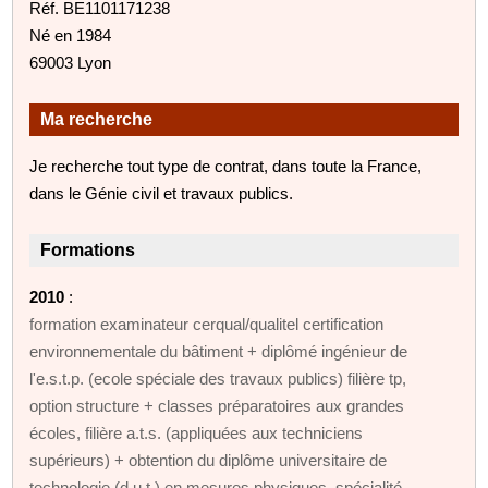
Réf. BE1101171238
Né en 1984
69003 Lyon
Ma recherche
Je recherche tout type de contrat, dans toute la France,
dans le Génie civil et travaux publics.
Formations
2010
:
formation examinateur cerqual/qualitel certification
environnementale du bâtiment + diplômé ingénieur de
l'e.s.t.p. (ecole spéciale des travaux publics) filière tp,
option structure + classes préparatoires aux grandes
écoles, filière a.t.s. (appliquées aux techniciens
supérieurs) + obtention du diplôme universitaire de
technologie (d.u.t.) en mesures physiques, spécialité