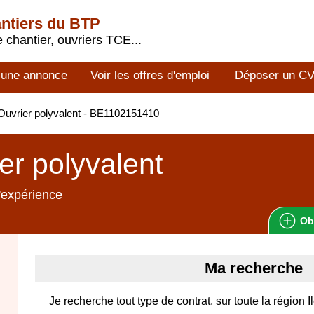
antiers du BTP
 chantier, ouvriers TCE...
 une annonce
Voir les offres d'emploi
Déposer un C
uvrier polyvalent - BE1102151410
er polyvalent
'expérience
Ob
Ma recherche
Je recherche tout type de contrat, sur toute la région 