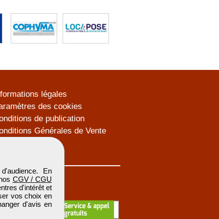
nformations légales
aramètres des cookies
onditions de publication
onditions Générales de Vente
lan du site
d'audience. En
 nos
CGV / CGU
res d'intérêt et
iser vos choix en
hanger d'avis en