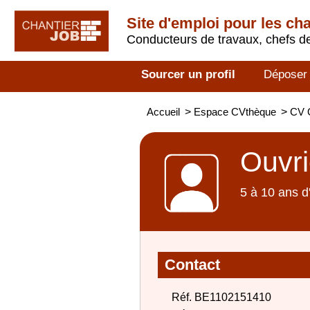
Site d'emploi pour les ch
Conducteurs de travaux, chefs de
Sourcer un profil
Déposer
Accueil
>
Espace CVthèque
>
CV O
Ouvri
5 à 10 ans d
Contact
Réf. BE1102151410