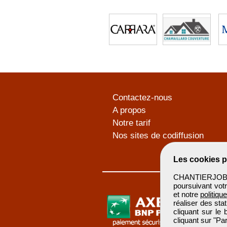
Contactez-nous
A propos
Notre tarif
Nos sites de codiffusion
Les cookies p
CHANTIERJOB u
poursuivant votr
et notre
politiqu
réaliser des sta
cliquant sur le
cliquant sur "P