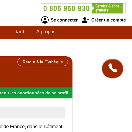
Se connecter
Créer un compte
V
Tarif
A propos
Retour à la CVthèque
tenir
les
coordonnées
de ce profil
Ile de France, dans le Bâtiment.