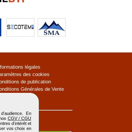
nformations légales
aramètres des cookies
onditions de publication
onditions Générales de Vente
lan du site
d'audience. En
 nos
CGV / CGU
res d'intérêt et
iser vos choix en