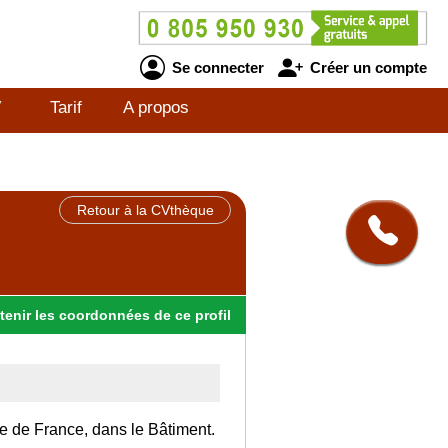
Se connecter
Créer un compte
V
Tarif
A propos
Retour à la CVthèque
tenir
les
coordonnées
de ce profil
Ile de France, dans le Bâtiment.