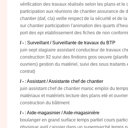
vérification des travaux réalisés selon les plans et le 
participation aux réunions de chantier assurance de 
chantier (daf, cla) veille respect de la sécurité et de l
sur chantier participation l'animation des quarts d'heu
port des epi etablissement des fiches de non conformi
/ -
: Surveillant / Surveillante de travaux du BTP
juin sept stagiaire assistant conducteur de travaux ch
construction 92 suivi des finitions gros oeuvre (planif
ouvriers) gestion du matériel, suivi des sous traitant
contrat)
/ -
: Assistant / Assistante chef de chantier
juin assistant chef de chantier maroc emploi du tem
matériaux et matériels lecture des plans eté et ouvri
construction du bâtiment
/ -
: Aide-magasinier / Aide-magasinière
boulanger en grand surface temps partiel cours parti
physique avril caissier dans un supermarché temps p