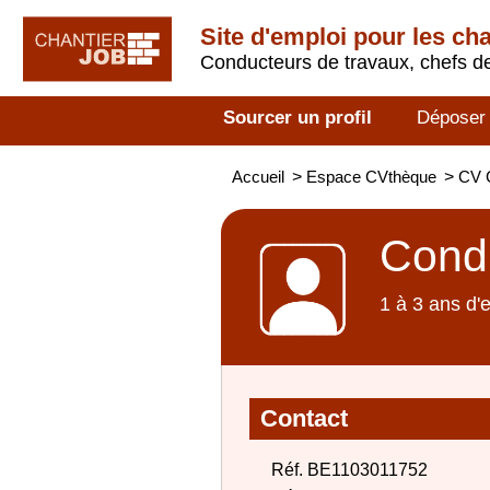
Site d'emploi pour les ch
Conducteurs de travaux, chefs de
Sourcer un profil
Déposer
Accueil
>
Espace CVthèque
>
CV 
Condu
1 à 3 ans d'
Contact
Réf. BE1103011752