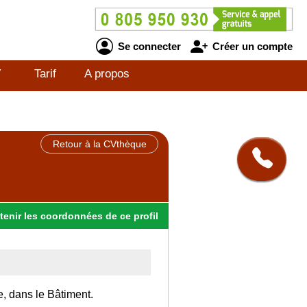
Se connecter
Créer un compte
V
Tarif
A propos
Retour à la CVthèque
tenir
les
coordonnées
de ce profil
e, dans le Bâtiment.