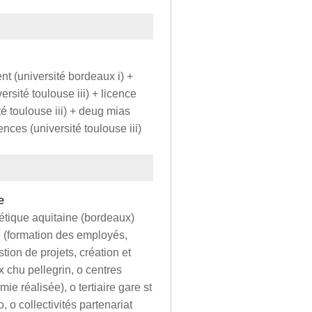
 (université bordeaux i) +
ité toulouse iii) + licence
 toulouse iii) + deug mias
ces (université toulouse iii)
e
gétique aquitaine (bordeaux)
 (formation des employés,
ion de projets, création et
 chu pellegrin, o centres
réalisée), o tertiaire gare st
o, o collectivités partenariat