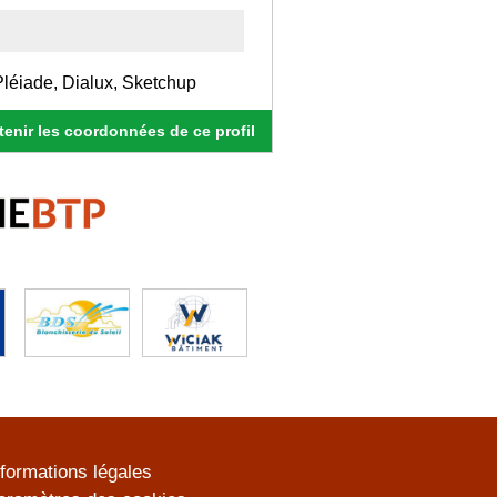
Pléiade, Dialux, Sketchup
enir les coordonnées de ce profil
nformations légales