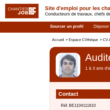
Site d'emploi pour les ch
Conducteurs de travaux, chefs de
Sourcer un profil
Déposer
Accueil
>
Espace CVthèque
>
CV A
Audit
1 à 3 ans d'
Contact
Réf. BE1104111810