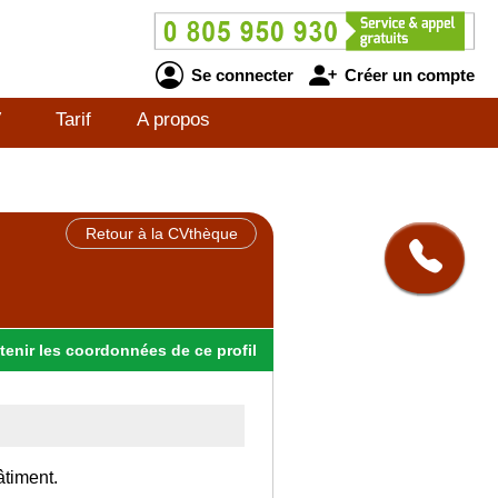
Se connecter
Créer un compte
V
Tarif
A propos
Retour à la CVthèque
tenir
les
coordonnées
de ce profil
âtiment.