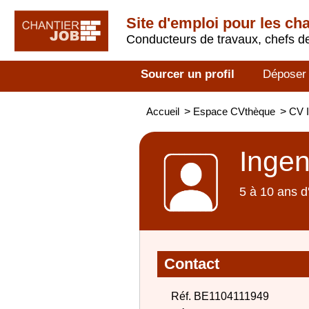
Site d'emploi pour les ch
Conducteurs de travaux, chefs de
Sourcer un profil
Déposer
Accueil
>
Espace CVthèque
>
CV I
Ingen
5 à 10 ans d
Contact
Réf. BE1104111949