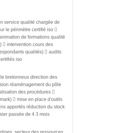
é
ion service qualité chargée de
r le périmètre certifié iso 
 animation de formations qualité
…)  intervention cours des
respondants qualités)  audits
rtifiés iso
 le bretonneux direction des
mission réaménagement du pôle
alisation des procédures 
ark)  mise en place d'outils
ains apportés réduction du stock
sier passée de 4 3 mois
velines. secteur des ressources