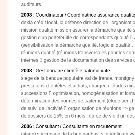
auditeurs
2008
: Coordinateur / Coordinatrice assurance qualit
dexia crédit local, la défense direction de l'organisat
mission qualité mission assurer la démarche qualité su
gestion d'un portefeuille de correspondants qualité 
(sensibilisation la démarche qualité, logiciel qualité
réunions qualité (réunions transversales pour les cor
internes  gestion de la documentation des services ce
2008
: Gestionnaire clientèle patrimoniale
siege de la banque populaire val de france, montigny
prestations clientèles et achats, chargée d'études 
successions  optimisation, homogénéisation et form
détermination des normes de traitement (étude benchm
de suivi de l'activité  organisation de réunions => g
de dossiers de 15% en 6 mois ; durée de vie d'un dos
2006
: Consultant / Consultante en recrutement
(stage) succursale de la bnp paribas, st quentin en y