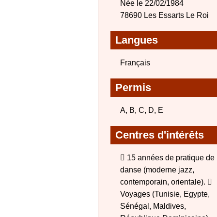
Née le 22/02/1984
78690 Les Essarts Le Roi
Langues
Français
Permis
A, B, C, D, E
Centres d'intérêts
 15 années de pratique de
danse (moderne jazz,
contemporain, orientale). 
Voyages (Tunisie, Egypte,
Sénégal, Maldives,