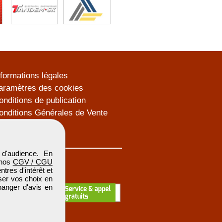
nformations légales
aramètres des cookies
onditions de publication
onditions Générales de Vente
lan du site
d'audience. En
 nos
CGV / CGU
res d'intérêt et
iser vos choix en
hanger d'avis en