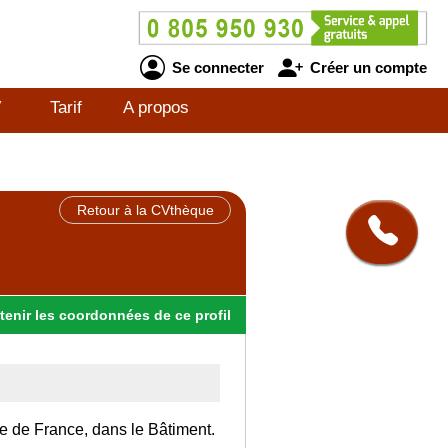
Se connecter
Créer un compte
V
Tarif
A propos
Retour à la CVthèque
tenir
les
coordonnées
de ce profil
Ile de France, dans le Bâtiment.