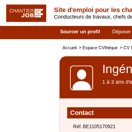
Site d'emploi pour les ch
Conducteurs de travaux, chefs de
Sourcer un profil
Déposer
Accueil
>
Espace CVthèque
>
CV I
Ingén
1 à 3 ans d'
Contact
Réf. BE1105170921