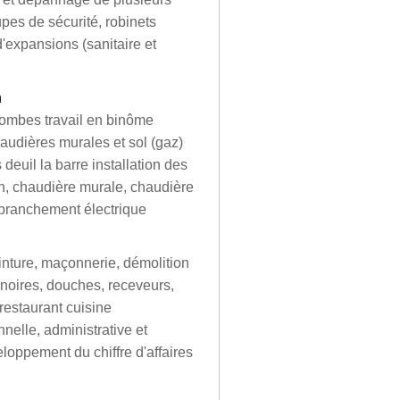
pes de sécurité, robinets
'expansions (sanitaire et
n
olombes travail en binôme
haudières murales et sol (gaz)
deuil la barre installation des
n, chaudière murale, chaudière
, branchement électrique
einture, maçonnerie, démolition
ignoires, douches, receveurs,
 restaurant cuisine
nnelle, administrative et
loppement du chiffre d'affaires