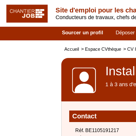
Site d'emploi pour les ch
Conducteurs de travaux, chefs de
Sourcer un profil
Déposer
Accueil
>
Espace CVthèque
>
CV I
Insta
1 à 3 ans d'
Contact
Réf. BE1105191217