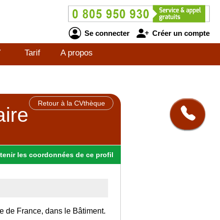
Se connecter
Créer un compte
V
Tarif
A propos
Retour à la CVthèque
aire
tenir
les
coordonnées
de ce profil
Ile de France, dans le Bâtiment.