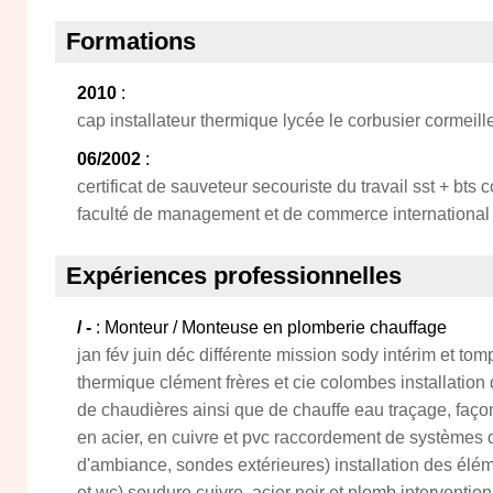
Formations
2010
:
cap installateur thermique lycée le corbusier cormeille
06/2002
:
certificat de sauveteur secouriste du travail sst + bts
faculté de management et de commerce international 
Expériences professionnelles
/ -
: Monteur / Monteuse en plomberie chauffage
jan fév juin déc différente mission sody intérim et tom
thermique clément frères et cie colombes installation 
de chaudières ainsi que de chauffe eau traçage, faço
en acier, en cuivre et pvc raccordement de systèmes d
d'ambiance, sondes extérieures) installation des élém
et wc) soudure cuivre, acier noir et plomb interventi