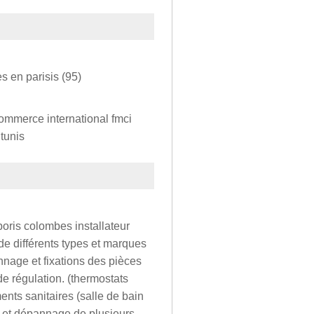
s en parisis (95)
 commerce international fmci
tunis
poris colombes installateur
de différents types et marques
nnage et fixations des pièces
e régulation. (thermostats
ents sanitaires (salle de bain
on et dépannage de plusieurs