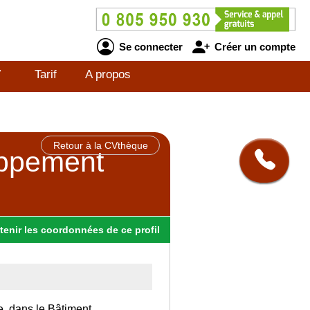
Se connecter
Créer un compte
V
Tarif
A propos
Retour à la CVthèque
oppement
tenir
les
coordonnées
de ce profil
e, dans le Bâtiment.