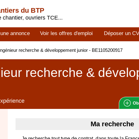
antiers du BTP
 chantier, ouvriers TCE...
 une annonce
Voir les offres d'emploi
Déposer un C
ngénieur recherche & développement junior - BE1105200917
ieur recherche & dével
expérience
Ob
Ma recherche
Je recherche tout type de contrat, dans toute la Franc