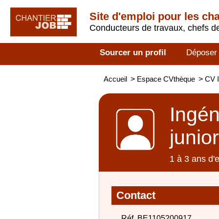
Site d'emploi pour les ch
Conducteurs de travaux, chefs de
Sourcer un profil
Déposer
Accueil
>
Espace CVthèque
>
CV I
Ingén
junior
1 à 3 ans d'
Contact
Réf. BE1105200917