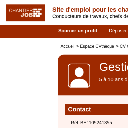
Site d'emploi pour les ch
Conducteurs de travaux, chefs de
Sourcer un profil
Déposer
Accueil
>
Espace CVthèque
>
CV 
Gesti
5 à 10 ans d
Contact
Réf. BE1105241355