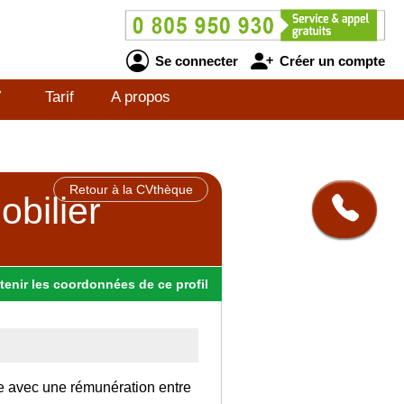
Se connecter
Créer un compte
V
Tarif
A propos
Retour à la CVthèque
bilier
tenir
les
coordonnées
de ce profil
ce avec une rémunération entre