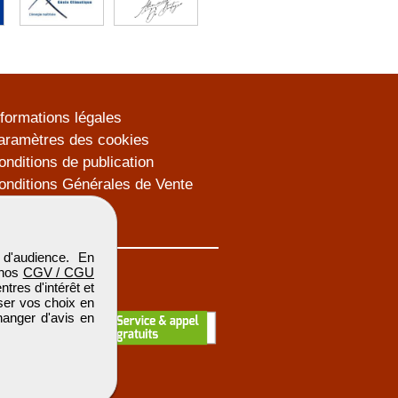
nformations légales
aramètres des cookies
onditions de publication
onditions Générales de Vente
lan du site
d'audience. En
 nos
CGV / CGU
res d'intérêt et
iser vos choix en
hanger d'avis en