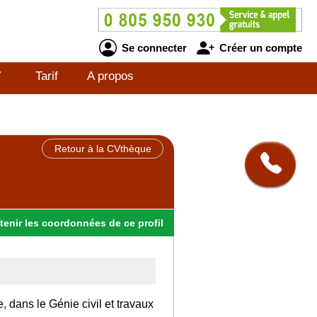
Se connecter
Créer un compte
V
Tarif
A propos
Retour à la CVthèque
tenir
les
coordonnées
de ce profil
, dans le Génie civil et travaux