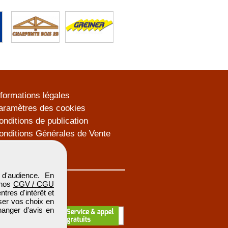
nformations légales
aramètres des cookies
onditions de publication
onditions Générales de Vente
lan du site
d'audience. En
 nos
CGV / CGU
res d'intérêt et
iser vos choix en
hanger d'avis en