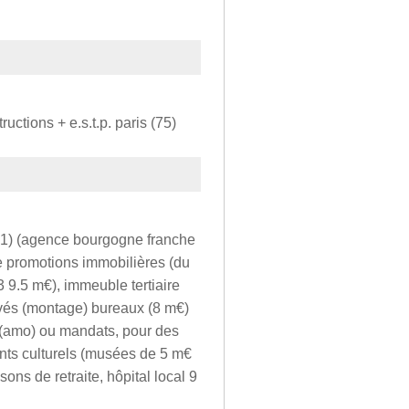
ctions + e.s.t.p. paris (75)
21) (agence bourgogne franche
e promotions immobilières (du
3 9.5 m€), immeuble tertiaire
ivés (montage) bureaux (8 m€)
 (amo) ou mandats, pour des
ents culturels (musées de 5 m€
ons de retraite, hôpital local 9