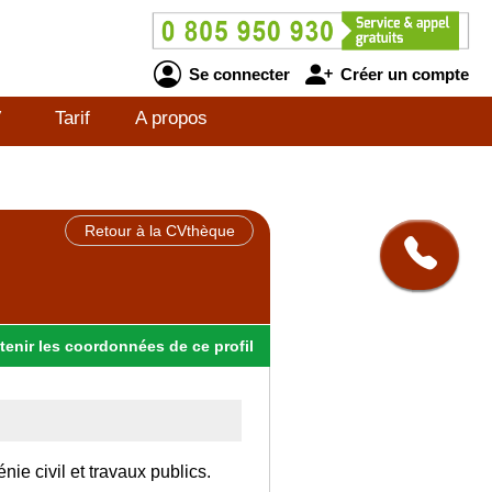
Se connecter
Créer un compte
V
Tarif
A propos
Retour à la CVthèque
tenir
les
coordonnées
de ce profil
ie civil et travaux publics.