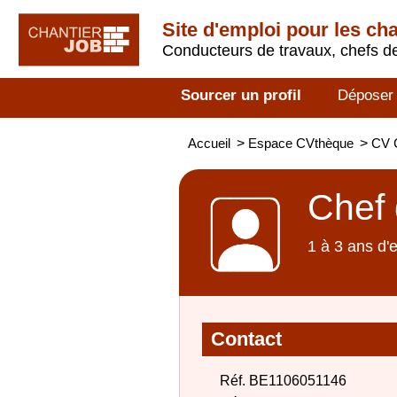
Site d'emploi pour les ch
Conducteurs de travaux, chefs de
Sourcer un profil
Déposer
Accueil
>
Espace CVthèque
>
CV C
Chef 
1 à 3 ans d'
Contact
Réf. BE1106051146