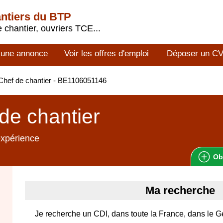
antiers du BTP
 chantier, ouvriers TCE...
 une annonce
Voir les offres d'emploi
Déposer un C
hef de chantier - BE1106051146
de chantier
expérience
Ob
Ma recherche
Je recherche un CDI, dans toute la France, dans le Gén