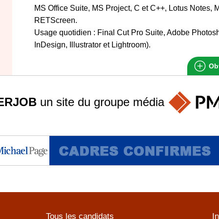
MS Office Suite, MS Project, C et C++, Lotus Notes, 
RETScreen.
Usage quotidien : Final Cut Pro Suite, Adobe Photos
InDesign, Illustrator et Lightroom).
Obt
ERJOB
un site du groupe
média
Tous les candidats
I