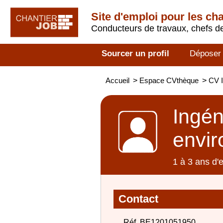
Site d'emploi pour les ch
Conducteurs de travaux, chefs de
Sourcer un profil
Déposer
Accueil
>
Espace CVthèque
>
CV I
Ingén
envi
1 à 3 ans d'
Contact
Réf. BE1201051950