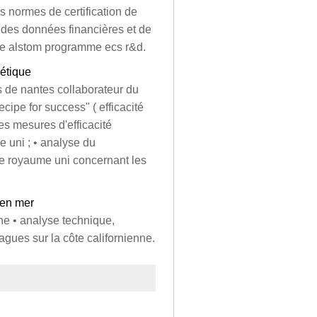
es normes de certification de
se des données financières et de
 de alstom programme ecs r&d.
gétique
 de nantes collaborateur du
cipe for success" ( efficacité
les mesures d'efficacité
e uni ; • analyse du
e royaume uni concernant les
 en mer
he • analyse technique,
agues sur la côte californienne.