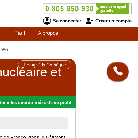
Se connecter
Créer un compte
V
Tarif
A propos
1950
Retour à la CVthèque
ucléaire et
tenir
les
coordonnées
de ce profil
Ile de France, dans le Bâtiment.