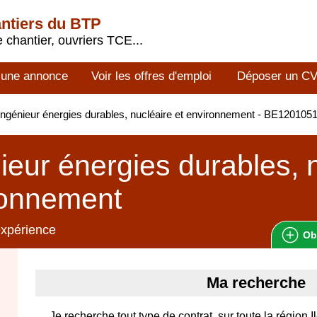
antiers du BTP
 chantier, ouvriers TCE...
 une annonce
Voir les offres d'emploi
Déposer un C
ngénieur énergies durables, nucléaire et environnement - BE120105
ieur énergies durables, n
ronnement
expérience
Ob
Ma recherche
Je recherche tout type de contrat, sur toute la région 