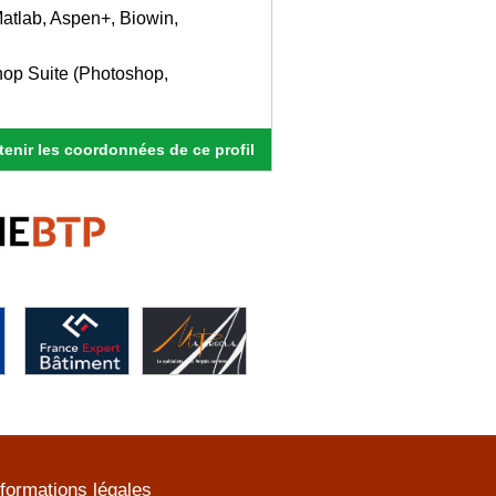
Matlab, Aspen+, Biowin,
hop Suite (Photoshop,
enir les coordonnées de ce profil
nformations légales