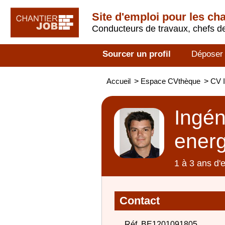
Site d'emploi pour les ch
Conducteurs de travaux, chefs de
Sourcer un profil
Déposer
Accueil
>
Espace CVthèque
>
CV I
Ingén
energ
1 à 3 ans d'
Contact
Réf. BE1201091805