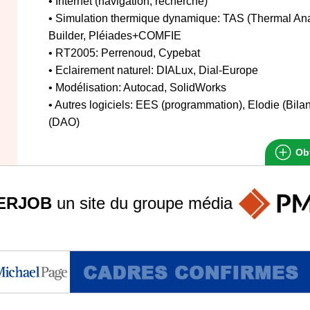
• Internet (navigation, recherche)
• Simulation thermique dynamique: TAS (Thermal Ana
Builder, Pléiades+COMFIE
• RT2005: Perrenoud, Cypebat
• Eclairement naturel: DIALux, Dial-Europe
• Modélisation: Autocad, SolidWorks
• Autres logiciels: EES (programmation), Elodie (Bi
(DAO)
Obt
ERJOB
un site du groupe
média