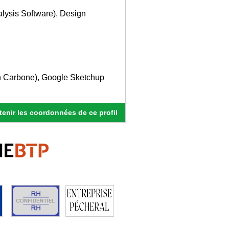
lysis Software), Design
lan Carbone), Google Sketchup
enir les coordonnées de ce profil