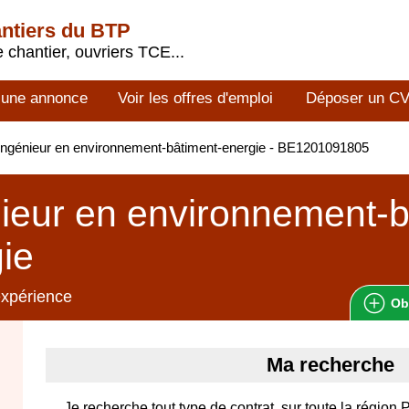
antiers du BTP
 chantier, ouvriers TCE...
 une annonce
Voir les offres d'emploi
Déposer un C
ngénieur en environnement-bâtiment-energie - BE1201091805
ieur en environnement-b
ie
expérience
Ob
Ma recherche
Je recherche tout type de contrat, sur toute la région