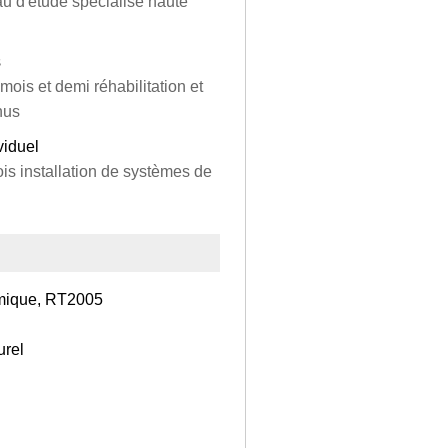
au d'étude spécialisé haute
s
 mois et demi réhabilitation et
nus
ividuel
ois installation de systèmes de
amique, RT2005
urel