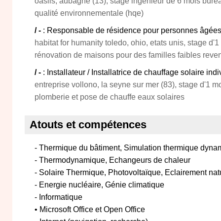
oasiis, aubagne (13), stage ingénieur de 6 mois bure
qualité environnementale (hqe)
/ -
: Responsable de résidence pour personnes âgée
habitat for humanity toledo, ohio, etats unis, stage d'1
rénovation de maisons pour des familles faibles reve
/ -
: Installateur / Installatrice de chauffage solaire ind
entreprise vollono, la seyne sur mer (83), stage d'1 m
plomberie et pose de chauffe eaux solaires
Atouts et compétences
- Thermique du bâtiment, Simulation thermique dyn
- Thermodynamique, Echangeurs de chaleur
- Solaire Thermique, Photovoltaïque, Eclairement nat
- Energie nucléaire, Génie climatique
- Informatique
• Microsoft Office et Open Office