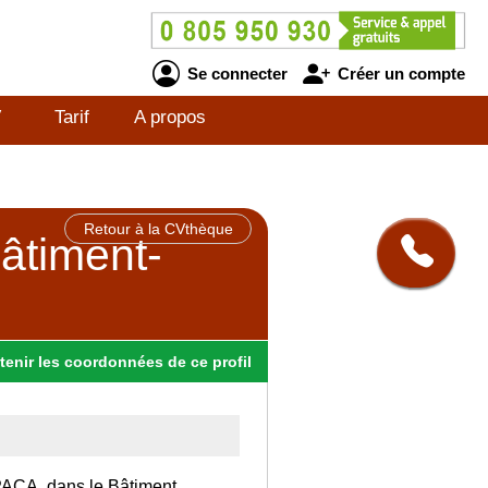
Se connecter
Créer un compte
V
Tarif
A propos
Retour à la CVthèque
âtiment-
tenir
les
coordonnées
de ce profil
 PACA, dans le Bâtiment.