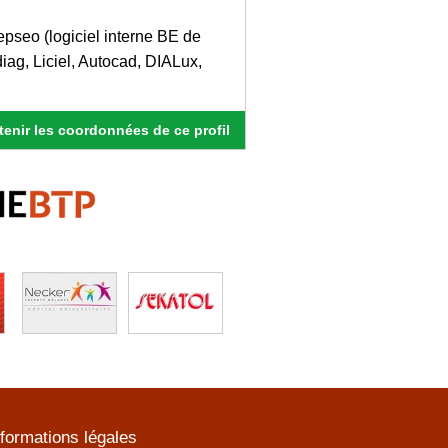
epseo (logiciel interne BE de
iag, Liciel, Autocad, DIALux,
enir les coordonnées de ce profil
nformations légales