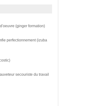
d'oeuvre (ginger formation)
mfie perfectionnement (izuba
costic)
sauveteur secouriste du travail