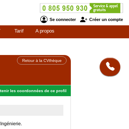
Se connecter
Créer un compte
V
Tarif
A propos
Retour à la CVthèque
tenir
les
coordonnées
de ce profil
'Ingénierie.