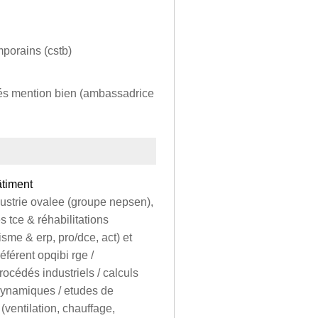
mporains (cstb)
és mention bien (ambassadrice
âtiment
dustrie ovalee (groupe nepsen),
s tce & réhabilitations
sme & erp, pro/dce, act) et
éférent opqibi rge /
rocédés industriels / calculs
dynamiques / etudes de
(ventilation, chauffage,