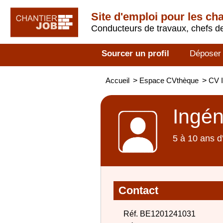
Site d'emploi pour les ch
Conducteurs de travaux, chefs de
Sourcer un profil
Déposer
Accueil
>
Espace CVthèque
>
CV I
Ingén
5 à 10 ans d
Contact
Réf. BE1201241031