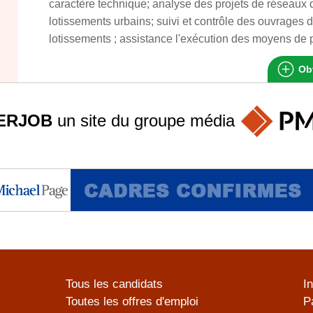
caractère technique; analyse des projets de réseaux d'
lotissements urbains; suivi et contrôle des ouvrages d
lotissements ; assistance l'exécution des moyens de pl
Obt
ERJOB
un site du groupe
média
Tous les candidats
I
Toutes les offres d'emploi
P