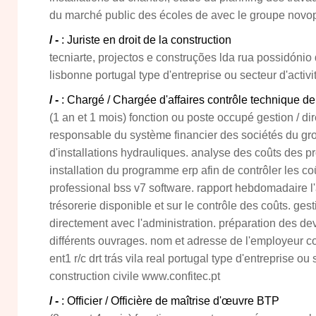
du marché public des écoles de avec le groupe novop
/ -
: Juriste en droit de la construction
tecniarte, projectos e construções lda rua possidónio
lisbonne portugal type d'entreprise ou secteur d'activit
/ -
: Chargé / Chargée d'affaires contrôle technique de
(1 an et 1 mois) fonction ou poste occupé gestion / dir
responsable du système financier des sociétés du gr
d'installations hydrauliques. analyse des coûts des pr
installation du programme erp afin de contrôler les coû
professional bss v7 software. rapport hebdomadaire l'a
trésorerie disponible et sur le contrôle des coûts. ges
directement avec l'administration. préparation des dev
différents ouvrages. nom et adresse de l'employeur con
ent1 r/c drt trás vila real portugal type d'entreprise ou 
construction civile www.confitec.pt
/ -
: Officier / Officière de maîtrise d'œuvre BTP