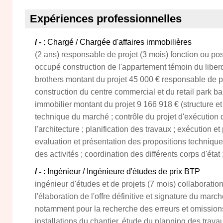
Expériences professionnelles
/ -
: Chargé / Chargée d'affaires immobilières
(2 ans) responsable de projet (3 mois) fonction ou po
occupé construction de l'appartement témoin du liber
brothers montant du projet 45 000 € responsable de pr
construction du centre commercial et du retail park barr
immobilier montant du projet 9 166 918 € (structure et 
technique du marché ; contrôle du projet d'exécution d
l'architecture ; planification des travaux ; exécution e
evaluation et présentation des propositions techniques
des activités ; coordination des différents corps d'état 
/ -
: Ingénieur / Ingénieure d'études de prix BTP
ingénieur d'études et de projets (7 mois) collaboratio
l'élaboration de l'offre définitive et signature du march
notamment pour la recherche des erreurs et omissions
installations du chantier, étude du planning des travau