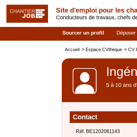
Site d'emploi pour les ch
Conducteurs de travaux, chefs de
Sourcer un profil
Déposer
Accueil
>
Espace CVthèque
>
CV I
Ingén
5 à 10 ans d
Contact
Réf. BE1202081143