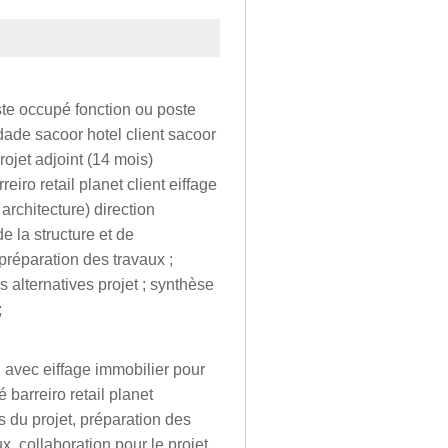
ste occupé fonction ou poste
dade sacoor hotel client sacoor
ojet adjoint (14 mois)
eiro retail planet client eiffage
architecture) direction
e la structure et de
t préparation des travaux ;
 alternatives projet ; synthèse
;
n avec eiffage immobilier pour
é barreiro retail planet
 du projet, préparation des
x. collaboration pour le projet