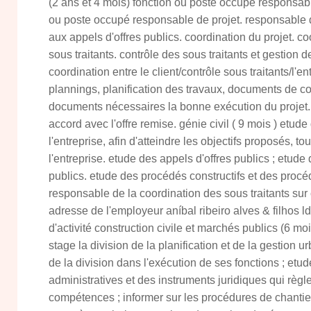
(2 ans et 4 mois) fonction ou poste occupé responsable
ou poste occupé responsable de projet. responsable 
aux appels d'offres publics. coordination du projet. c
sous traitants. contrôle des sous traitants et gestion d
coordination entre le client/contrôle sous traitants/l'e
plannings, planification des travaux, documents de co
documents nécessaires la bonne exécution du projet. 
accord avec l'offre remise. génie civil ( 9 mois ) etud
l'entreprise, afin d'atteindre les objectifs proposés, t
l'entreprise. etude des appels d'offres publics ; etude 
publics. etude des procédés constructifs et des procéd
responsable de la coordination des sous traitants sur
adresse de l'employeur aníbal ribeiro alves & filhos l
d'activité construction civile et marchés publics (6 m
stage la division de la planification et de la gestion u
de la division dans l'exécution de ses fonctions ; et
administratives et des instruments juridiques qui règ
compétences ; informer sur les procédures de chantie