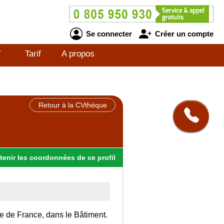
Se connecter
Créer un compte
V
Tarif
A propos
Retour à la CVthèque
tenir
les
coordonnées
de ce profil
Ile de France, dans le Bâtiment.