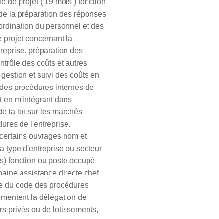
 de projet ( 19 mois ) fonction
de la préparation des réponses
oordination du personnel et des
e projet concernant la
ntreprise. préparation des
ntrôle des coûts et autres
gestion et suivi des coûts en
e des procédures internes de
out en m'intégrant dans
de la loi sur les marchés
ures de l'entreprise.
 certains ouvrages nom et
da type d'entreprise ou secteur
ois) fonction ou poste occupé
rbaine assistance directe chef
ude du code des procédures
lementent la délégation de
rs privés ou de lotissements,