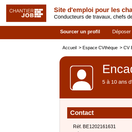
Site d'emploi pour les ch
Conducteurs de travaux, chefs de
Sourcer un profil
Déposer
Accueil
>
Espace CVthèque
>
CV 
Encad
5 à 10 ans d
Contact
Réf. BE1202161631