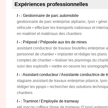
Expériences professionnelles
/ -
: Gestionnaire de parc automobile
gestionnaire de parc enterprise alpharoc, lyon • gérer 
véhicule • effectuer les transports nationaux et intern
en matériel et matériaux des chantiers
/ -
: Préposé / Préposée aux tirs de mines
assistant conducteur de travaux boutefeu enterprise al
personnel de chantier • implanter et rédiger les plans 
comptes de chantier • réaliser les plannings du chant
suivi des explosifs • mettre en oeuvre les sismographe
/ -
: Assistant conducteur / Assistante conductrice de 
stagiaire assistant de travaux enterprise pitance, lyon 
rédiger les ppsps • rechercher des solutions techniqu
chantiers
/ -
: Traminot / Employée de tramway
eté macon coffreur (ligne de tramway t3 lyon) entrepr