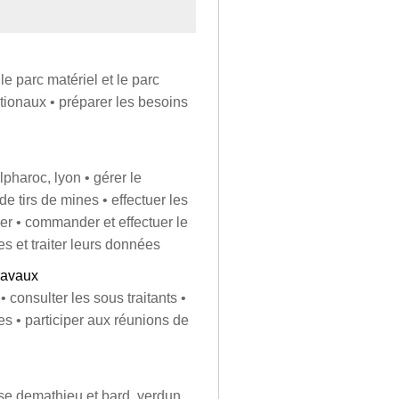
le parc matériel et le parc
ationaux • préparer les besoins
pharoc, lyon • gérer le
de tirs de mines • effectuer les
ier • commander et effectuer le
s et traiter leurs données
travaux
• consulter les sous traitants •
es • participer aux réunions de
ise demathieu et bard, verdun