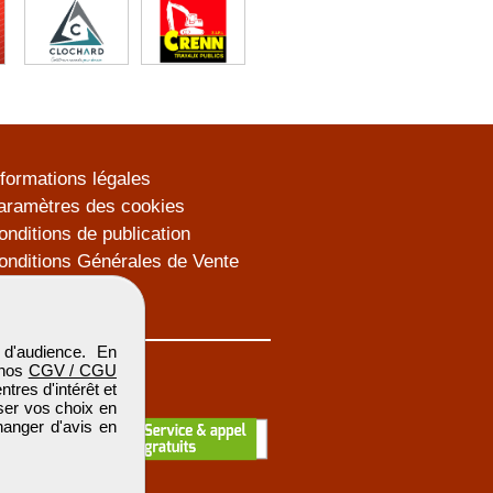
nformations légales
aramètres des cookies
onditions de publication
onditions Générales de Vente
lan du site
d'audience. En
 nos
CGV / CGU
res d'intérêt et
iser vos choix en
hanger d'avis en