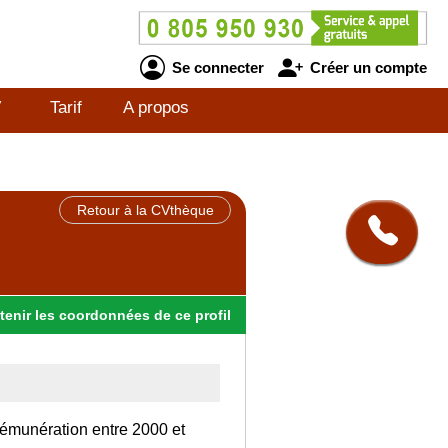
Se connecter
Créer un compte
V
Tarif
A propos
Retour à la CVthèque
tenir
les
coordonnées
de ce profil
rémunération entre 2000 et