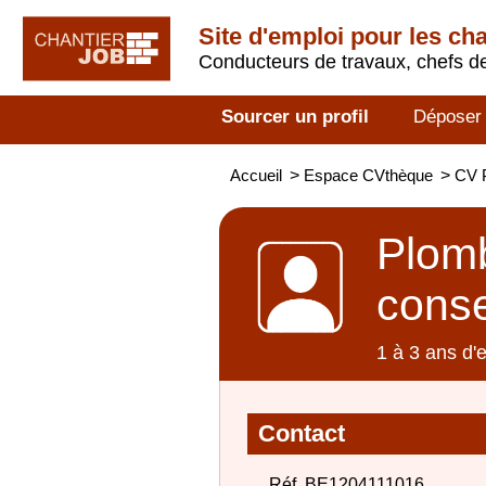
Site d'emploi pour les ch
Conducteurs de travaux, chefs de
Sourcer un profil
Déposer
Accueil
>
Espace CVthèque
>
CV P
Plomb
conse
1 à 3 ans d'
Contact
Réf. BE1204111016