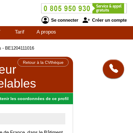
Se connecter
Créer un compte
V
Tarif
A propos
les - BE1204111016
Retour à la CVthèque
teur
elables
tenir
les
coordonnées
de ce profil
Ile de France, dans le Bâtiment.