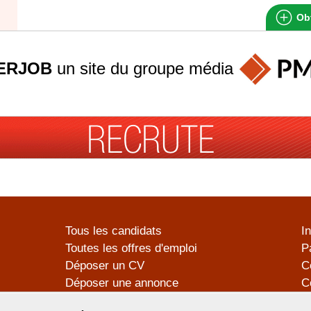
Obt
ERJOB
un site du groupe
média
Tous les candidats
I
Toutes les offres d'emploi
P
Déposer un CV
C
Déposer une annonce
C
Témoignages utilisateurs
P