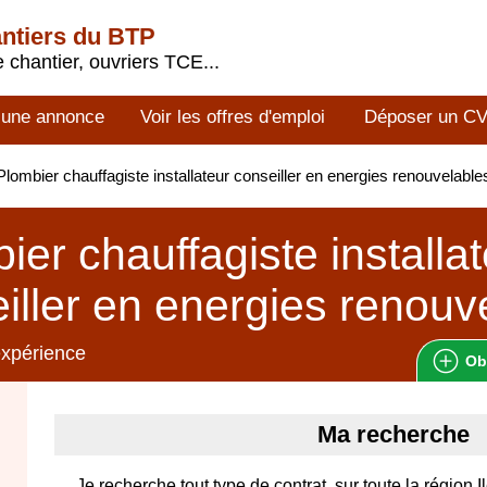
antiers du BTP
 chantier, ouvriers TCE...
 une annonce
Voir les offres d'emploi
Déposer un C
lombier chauffagiste installateur conseiller en energies renouvelab
ier chauffagiste installa
iller en energies renouv
expérience
Ob
Ma recherche
Je recherche tout type de contrat, sur toute la région 