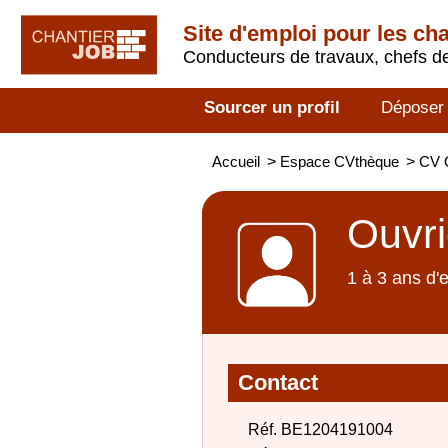
Site d'emploi pour les ch
Conducteurs de travaux, chefs de
Sourcer un profil
Déposer
Accueil
>
Espace CVthèque
>
CV 
Ouvri
1 à 3 ans d'
Contact
Réf. BE1204191004