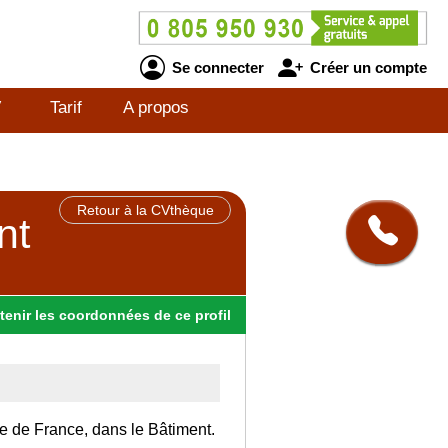
Se connecter
Créer un compte
V
Tarif
A propos
Retour à la CVthèque
nt
tenir
les
coordonnées
de ce profil
Ile de France, dans le Bâtiment.