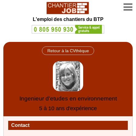
L'emploi des chantiers du BTP
Retour à la CVthèque
Ingenieur d'etudes en environnement
5 à 10 ans d'expérience
Contact