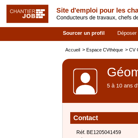
Site d'emploi pour les ch
Conducteurs de travaux, chefs de
Sourcer un profil
Déposer
Accueil
>
Espace CVthèque
>
CV 
Géomè
5 à 10 ans d
Contact
Réf. BE1205041459