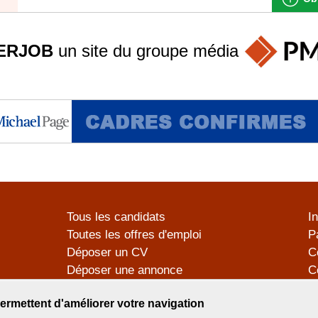
ERJOB
un site du groupe
média
Tous les candidats
I
Toutes les offres d'emploi
P
Déposer un CV
C
Déposer une annonce
C
Témoignages utilisateurs
P
ermettent d'améliorer votre navigation