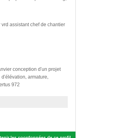
r vrd assistant chef de chantier
anvier conception d'un projet
n d'élévation, armature,
hertus 972
enir les coordonnées de ce profil