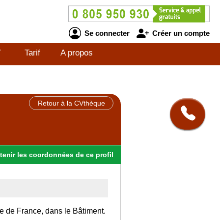
Se connecter
Créer un compte
V
Tarif
A propos
Retour à la CVthèque
tenir
les
coordonnées
de ce profil
Ile de France, dans le Bâtiment.