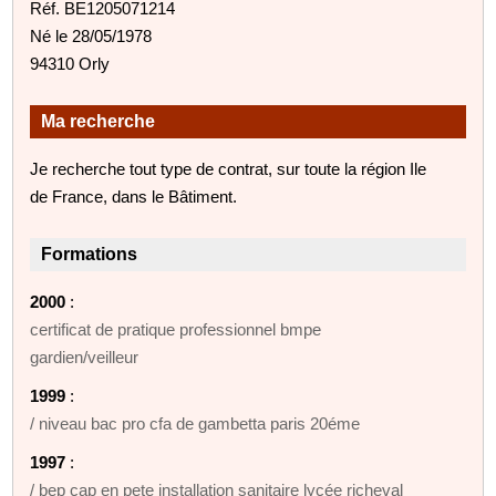
Réf. BE1205071214
Né le 28/05/1978
94310 Orly
Ma recherche
Je recherche tout type de contrat, sur toute la région Ile
de France, dans le Bâtiment.
Formations
2000
:
certificat de pratique professionnel bmpe
gardien/veilleur
1999
:
/ niveau bac pro cfa de gambetta paris 20éme
1997
:
/ bep cap en pete installation sanitaire lycée richeval