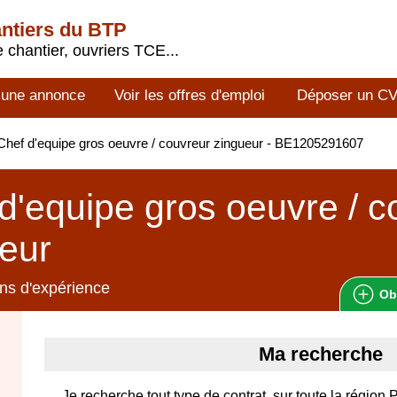
antiers du BTP
 chantier, ouvriers TCE...
 une annonce
Voir les offres d'emploi
Déposer un C
hef d'equipe gros oeuvre / couvreur zingueur - BE1205291607
d'equipe gros oeuvre / c
eur
ns d'expérience
Ob
Ma recherche
Je recherche tout type de contrat, sur toute la région 