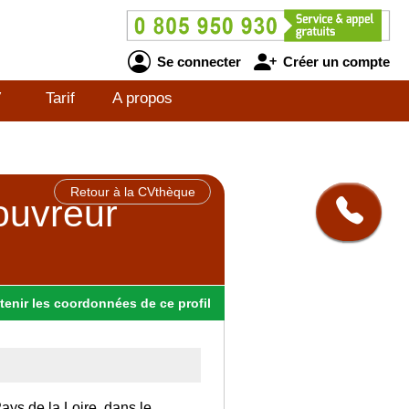
Se connecter
Créer un compte
V
Tarif
A propos
Retour à la CVthèque
ouvreur
tenir
les
coordonnées
de ce profil
Pays de la Loire, dans le