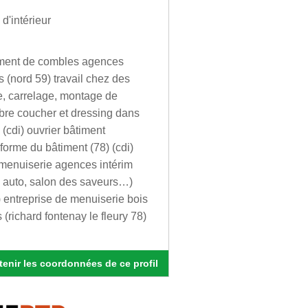
d'intérieur
cement de combles agences
 (nord 59) travail chez des
re, carrelage, montage de
mbre coucher et dressing dans
(cdi) ouvrier bâtiment
forme du bâtiment (78) (cdi)
r menuiserie agences intérim
s auto, salon des saveurs…)
) entreprise de menuiserie bois
 (richard fontenay le fleury 78)
enir les coordonnées de ce profil