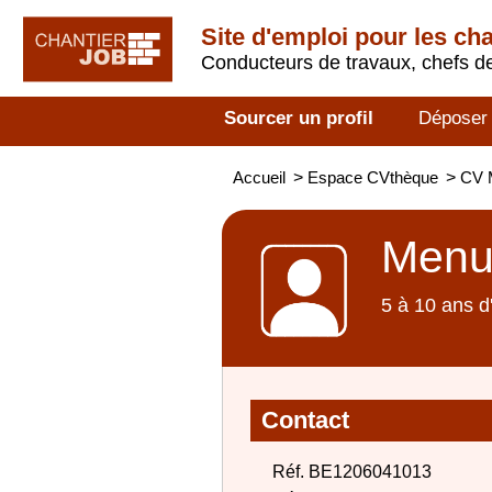
Site d'emploi pour les ch
Conducteurs de travaux, chefs de
Sourcer un profil
Déposer
Accueil
>
Espace CVthèque
>
CV M
Menui
5 à 10 ans d
Contact
Réf. BE1206041013