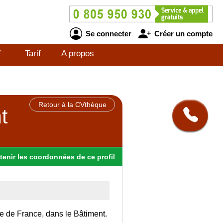
Se connecter
Créer un compte
V
Tarif
A propos
Retour à la CVthèque
t
tenir
les
coordonnées
de ce profil
Ile de France, dans le Bâtiment.