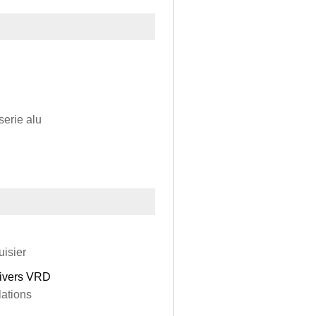
erie alu
uisier
Divers VRD
lations