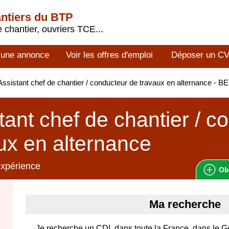
antiers du BTP
 chantier, ouvriers TCE...
 une annonce
Voir les offres d'emploi
Déposer un C
ssistant chef de chantier / conducteur de travaux en alternance - 
tant chef de chantier / c
ux en alternance
expérience
Ob
Ma recherche
Je recherche un CDI, dans toute la France, dans le Gén