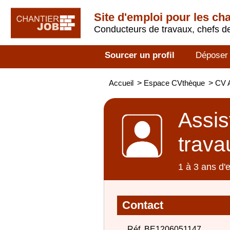
Site d'emploi pour les ch
Conducteurs de travaux, chefs de
Sourcer un profil
Déposer
Accueil
>
Espace CVthèque
>
CV A
Assis
trava
1 à 3 ans d'
Contact
Réf. BE1206051147