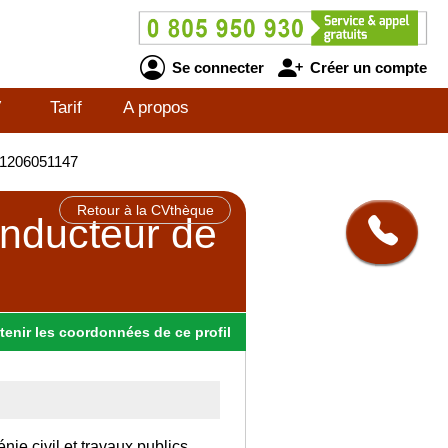
Se connecter
Créer un compte
V
Tarif
A propos
BE1206051147
Retour à la CVthèque
onducteur de
tenir
les
coordonnées
de ce profil
ie civil et travaux publics.