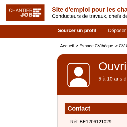
Site d'emploi pour les ch
Conducteurs de travaux, chefs de
Sourcer un profil
Déposer
Accueil
>
Espace CVthèque
>
CV 
Ouvri
5 à 10 ans d
Contact
Réf. BE1206121029