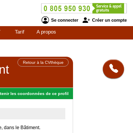
Se connecter
Créer un compte
V
Tarif
A propos
Retour à la CVthèque
nt
tenir
les
coordonnées
de ce profil
e, dans le Bâtiment.