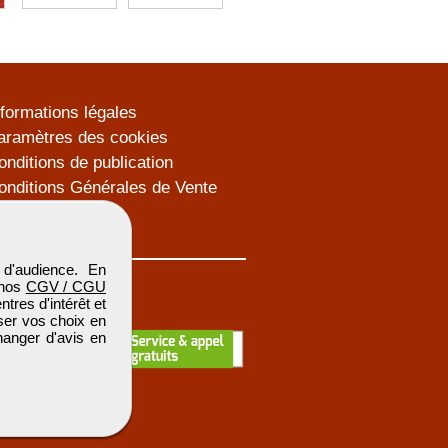
nformations légales
aramètres des cookies
onditions de publication
onditions Générales de Vente
lan du site
d'audience. En
 nos
CGV / CGU
res d'intérêt et
iser vos choix en
hanger d'avis en