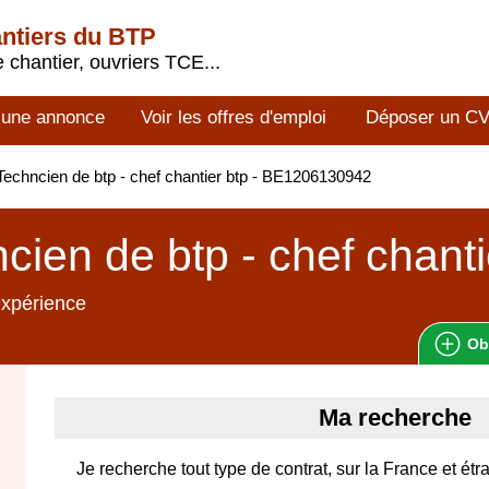
antiers du BTP
 chantier, ouvriers TCE...
 une annonce
Voir les offres d'emploi
Déposer un C
echncien de btp - chef chantier btp - BE1206130942
cien de btp - chef chanti
expérience
Ob
Ma recherche
Je recherche tout type de contrat, sur la France et étr