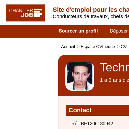
Site d'emploi pour les ch
Conducteurs de travaux, chefs de
Sourcer un profil
Déposer
Accueil
>
Espace CVthèque
>
CV T
Techn
1 à 3 ans d'
Contact
Réf. BE1206130942