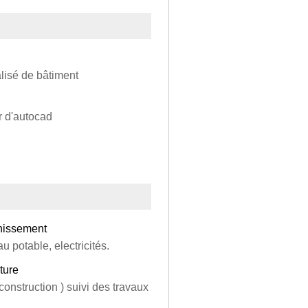
alisé de bâtiment
ur d'autocad
inissement
 potable, electricités.
ture
onstruction ) suivi des travaux