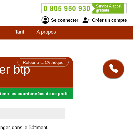
Se connecter
Créer un compte
V
Tarif
A propos
Retour à la CVthèque
er btp
tenir
les
coordonnées
de ce profil
anger, dans le Bâtiment.