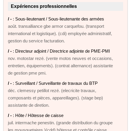
Expériences professionnelles
/ -
: Sous-lieutenant / Sous-lieutenante des armées
août. transalliance gbe armor carquefou. (transport
international et logistique). (cdi) employée administratif,
gestion du service facturation.
/ -
: Directeur adjoint / Directrice adjointe de PME-PMI
nov. motostar rezé. (vente motos neuves et occasions,
entretien, équipements). (contrat alternance) assistante
de gestion pme pmi.
/ -
: Surveillant / Surveillante de travaux du BTP
déc. clemessy petillot rezé. (elecricite travaux,
composants et pièces, appareillages). (stage bep)
assistante de diretion.
/ -
: Hôte / Hôtesse de caisse
juil. intermache penestin. (grande distribution du groupe
les mousquetaires )(cdd) hôtesse et contrôle caisse.