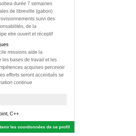
m sobea durée 7 semaines
es de libreville (gabon)
provisionnements suivi des
nsabilités, de la
pe etre ouvert et réceptif
ques
ile missions aide la
les bases de travail et les
compétences acquises percevoir
les efforts seront accentués se
mation continue
oint, C++
enir les coordonnées de ce profil