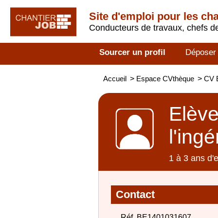
Site d'emploi pour les ch
Conducteurs de travaux, chefs de
Sourcer un profil
Déposer
Accueil
>
Espace CVthèque
>
CV E
Elève
l'ing
1 à 3 ans d'
Contact
Réf. BE1401031607