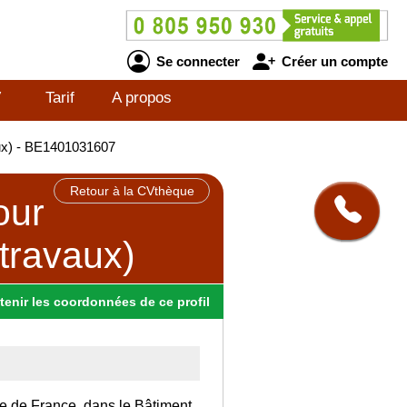
Se connecter
Créer un compte
V
Tarif
A propos
aux) - BE1401031607
Retour à la CVthèque
our
 travaux)
tenir
les
coordonnées
de ce profil
Ile de France, dans le Bâtiment.