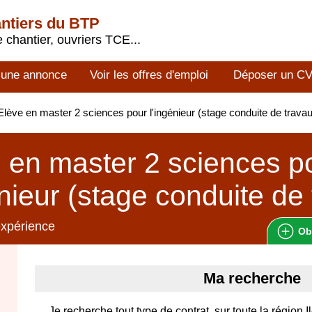
antiers du BTP
 chantier, ouvriers TCE...
 une annonce
Voir les offres d'emploi
Déposer un C
lève en master 2 sciences pour l'ingénieur (stage conduite de trav
 en master 2 sciences p
énieur (stage conduite de
expérience
Ob
Ma recherche
Je recherche tout type de contrat, sur toute la région 