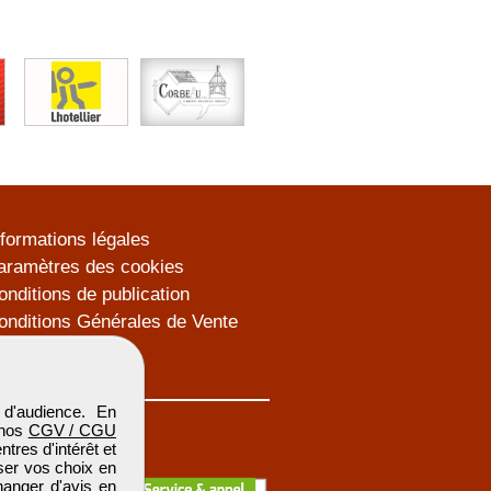
nformations légales
aramètres des cookies
onditions de publication
onditions Générales de Vente
lan du site
d'audience. En
 nos
CGV / CGU
res d'intérêt et
iser vos choix en
hanger d'avis en