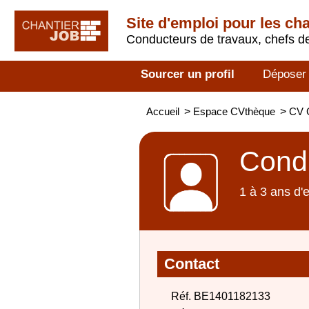
Site d'emploi pour les ch
Conducteurs de travaux, chefs de
Sourcer un profil
Déposer
Accueil
>
Espace CVthèque
>
CV 
Condu
1 à 3 ans d'
Contact
Réf. BE1401182133