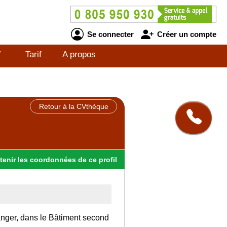
Se connecter
Créer un compte
V
Tarif
A propos
Retour à la CVthèque
tenir
les
coordonnées
de ce profil
ranger, dans le Bâtiment second