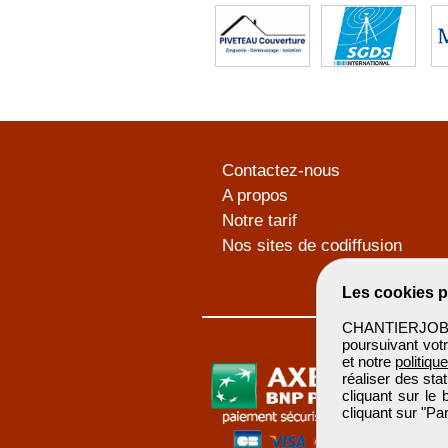
Contactez-nous
A propos
Notre tarif
Nos sites de codiffusion
Les cookies p
CHANTIERJOB u
poursuivant votr
et notre
politiqu
réaliser des sta
cliquant sur le
cliquant sur "P