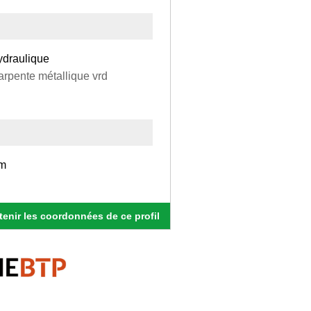
hydraulique
arpente métallique vrd
mm
enir les coordonnées de ce profil