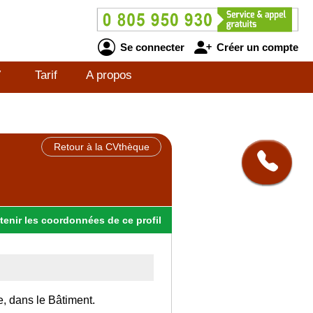
Se connecter
Créer un compte
V
Tarif
A propos
Retour à la CVthèque
tenir
les
coordonnées
de ce profil
e, dans le Bâtiment.