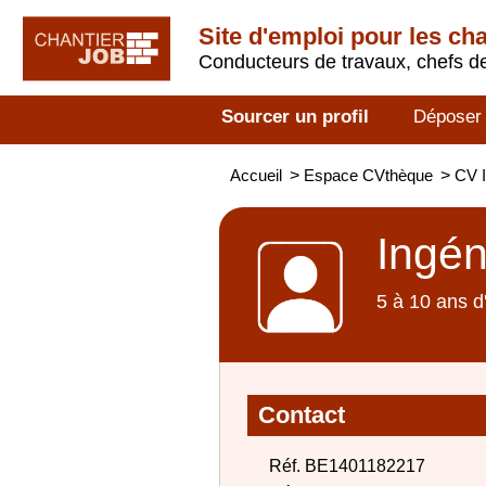
Site d'emploi pour les ch
Conducteurs de travaux, chefs de
Sourcer un profil
Déposer
Accueil
>
Espace CVthèque
>
CV I
Ingén
5 à 10 ans d
Contact
Réf. BE1401182217