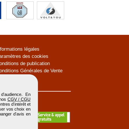
nformations légales
aramètres des cookies
onditions de publication
onditions Générales de Vente
lan du site
d'audience. En
 nos
CGV / CGU
res d'intérêt et
iser vos choix en
hanger d'avis en