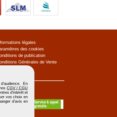
nformations légales
aramètres des cookies
onditions de publication
onditions Générales de Vente
lan du site
d'audience. En
 nos
CGV / CGU
res d'intérêt et
iser vos choix en
hanger d'avis en