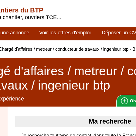
antiers du BTP
 chantier, ouvriers TCE...
 une annonce
Voir les offres d'emploi
Déposer un C
hargé d'affaires / metreur / conducteur de travaux / ingenieur btp 
é d'affaires / metreur / 
avaux / ingenieur btp
expérience
Ob
Ma recherche
Je recherche tout type de contrat, dans toute la France