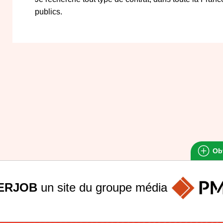
publics.
Obt
ERJOB
un site du groupe
média