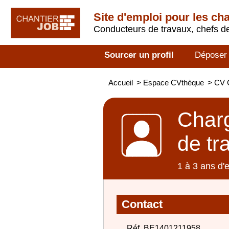
Site d'emploi pour les ch
Conducteurs de travaux, chefs de
Sourcer un profil
Déposer
Accueil
>
Espace CVthèque
>
CV C
Charg
de tr
1 à 3 ans d'
Contact
Réf. BE1401211958