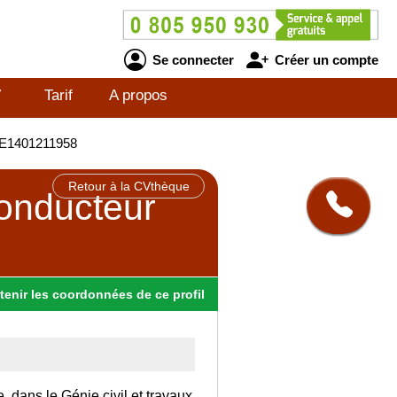
Se connecter
Créer un compte
V
Tarif
A propos
- BE1401211958
Retour à la CVthèque
conducteur
tenir
les
coordonnées
de ce profil
, dans le Génie civil et travaux