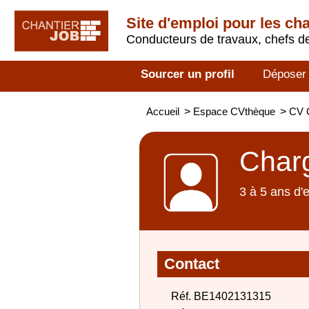
Site d'emploi pour les ch
Conducteurs de travaux, chefs de
Sourcer un profil
Déposer
Accueil
>
Espace CVthèque
>
CV C
Charg
3 à 5 ans d'
Contact
Réf. BE1402131315