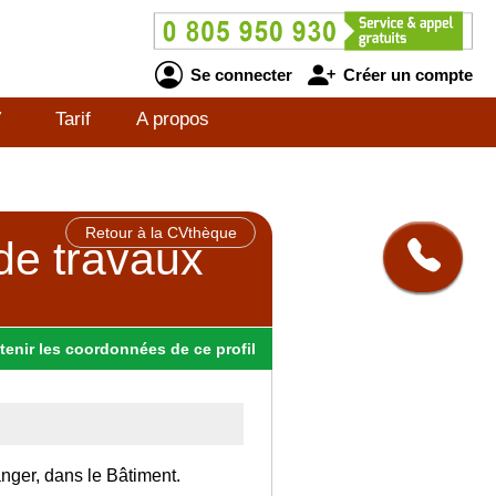
Se connecter
Créer un compte
V
Tarif
A propos
Retour à la CVthèque
 de travaux
tenir
les
coordonnées
de ce profil
anger, dans le Bâtiment.