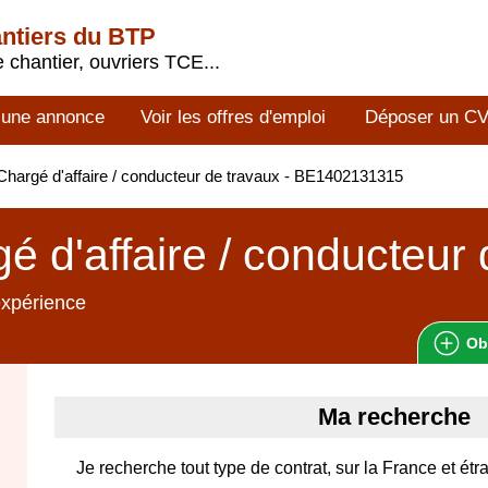
antiers du BTP
 chantier, ouvriers TCE...
 une annonce
Voir les offres d'emploi
Déposer un C
hargé d'affaire / conducteur de travaux - BE1402131315
é d'affaire / conducteur
expérience
Ob
Ma recherche
Je recherche tout type de contrat, sur la France et étr