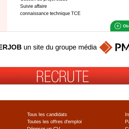
Suivie affaire
connaissance technique TCE
Obt
ERJOB
un site du groupe
média
Tous les candidats
I
Toutes les offres d'emploi
P
Déposer un CV
C