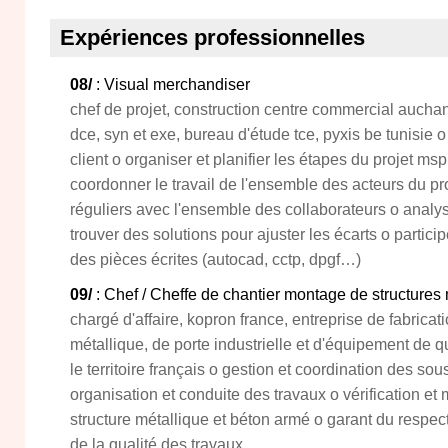
Expériences professionnelles
08/
: Visual merchandiser
chef de projet, construction centre commercial aucha
dce, syn et exe, bureau d'étude tce, pyxis be tunisie
client o organiser et planifier les étapes du projet msp
coordonner le travail de l'ensemble des acteurs du pr
réguliers avec l'ensemble des collaborateurs o analy
trouver des solutions pour ajuster les écarts o particip
des pièces écrites (autocad, cctp, dpgf…)
09/
: Chef / Cheffe de chantier montage de structures
chargé d'affaire, kopron france, entreprise de fabrica
métallique, de porte industrielle et d'équipement de qu
le territoire français o gestion et coordination des sous
organisation et conduite des travaux o vérification et
structure métallique et béton armé o garant du respect
de la qualité des travaux