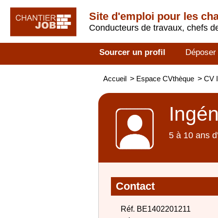
Site d'emploi pour les ch
Conducteurs de travaux, chefs de
Sourcer un profil
Déposer
Accueil
>
Espace CVthèque
>
CV I
Ingén
5 à 10 ans d
Contact
Réf. BE1402201211