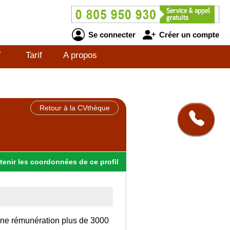
Se connecter
Créer un compte
V
Tarif
A propos
Retour à la CVthèque
tenir
les
coordonnées
de ce profil
 une rémunération plus de 3000