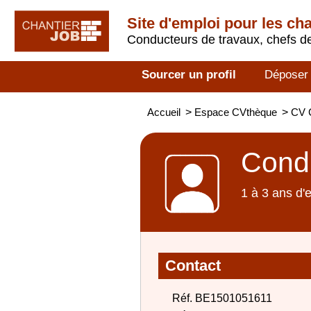
Site d'emploi pour les ch
Conducteurs de travaux, chefs de
Sourcer un profil
Déposer
Accueil
>
Espace CVthèque
>
CV 
Condu
1 à 3 ans d'
Contact
Réf. BE1501051611