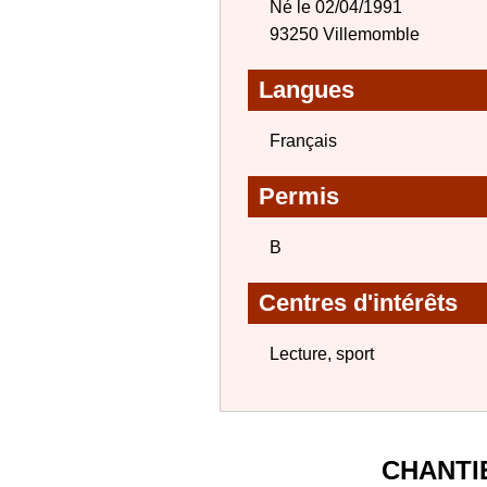
Né le 02/04/1991
93250 Villemomble
Langues
Français
Permis
B
Centres d'intérêts
Lecture, sport
CHANTI