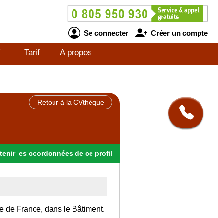
Se connecter
Créer un compte
V
Tarif
A propos
Retour à la CVthèque
tenir
les
coordonnées
de ce profil
Ile de France, dans le Bâtiment.