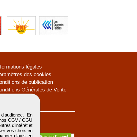
nformations légales
aramètres des cookies
onditions de publication
onditions Générales de Vente
lan du site
d'audience. En
 nos
CGV / CGU
res d'intérêt et
iser vos choix en
hanger d'avis en