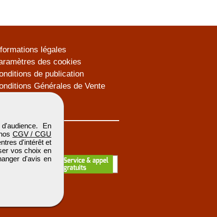
nformations légales
aramètres des cookies
onditions de publication
onditions Générales de Vente
lan du site
d'audience. En
 nos
CGV / CGU
res d'intérêt et
iser vos choix en
hanger d'avis en