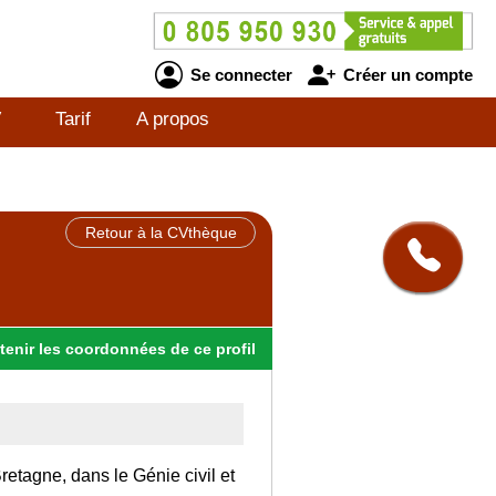
Se connecter
Créer un compte
V
Tarif
A propos
Retour à la CVthèque
tenir
les
coordonnées
de ce profil
Bretagne, dans le Génie civil et