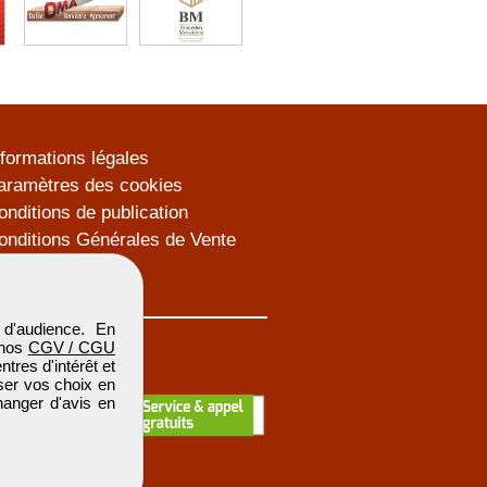
nformations légales
aramètres des cookies
onditions de publication
onditions Générales de Vente
lan du site
d'audience. En
 nos
CGV / CGU
res d'intérêt et
iser vos choix en
hanger d'avis en