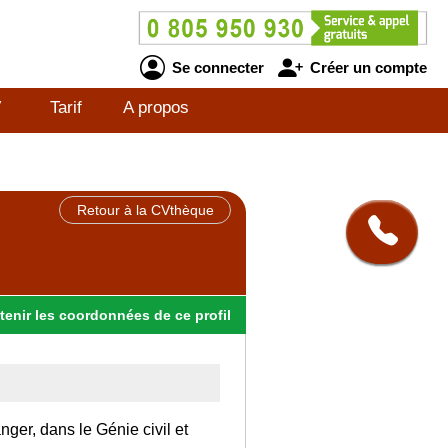
Se connecter
Créer un compte
V
Tarif
A propos
Retour à la CVthèque
tenir
les
coordonnées
de ce profil
nger, dans le Génie civil et