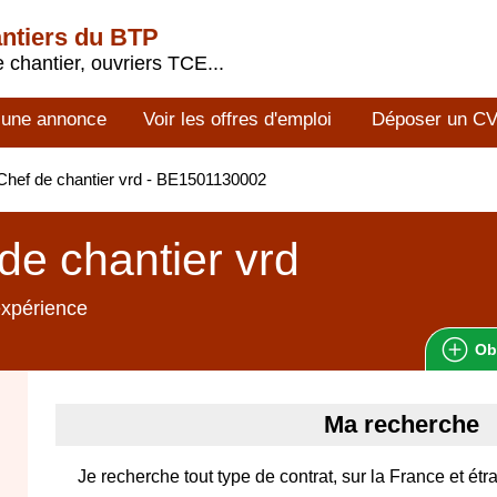
antiers du BTP
 chantier, ouvriers TCE...
 une annonce
Voir les offres d'emploi
Déposer un C
hef de chantier vrd - BE1501130002
de chantier vrd
expérience
Ob
Ma recherche
Je recherche tout type de contrat, sur la France et étra