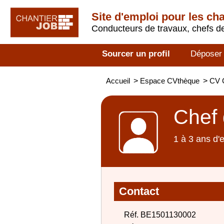
Site d'emploi pour les ch
Conducteurs de travaux, chefs de
Sourcer un profil
Déposer
Accueil
>
Espace CVthèque
>
CV C
Chef 
1 à 3 ans d'
Contact
Réf. BE1501130002