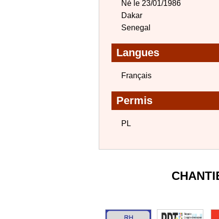
Né le 23/01/1986
Dakar
Senegal
Langues
Français
Permis
PL
CHANTI