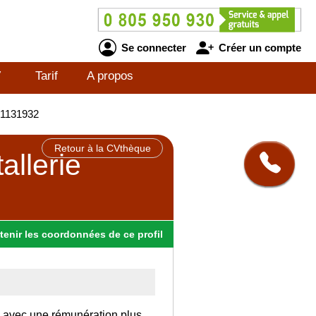
Se connecter
Créer un compte
V
Tarif
A propos
501131932
Retour à la CVthèque
allerie
tenir
les
coordonnées
de ce profil
ce avec une rémunération plus