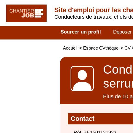
Site d'emploi pour les ch
Conducteurs de travaux, chefs de
Sourcer un profil
Déposer
Accueil
>
Espace CVthèque
>
CV C
Condu
serru
Plus de 10 a
Contact
Réf. BE1501131932