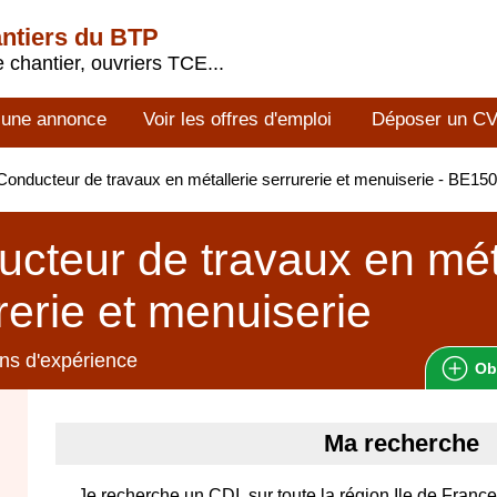
antiers du BTP
 chantier, ouvriers TCE...
 une annonce
Voir les offres d'emploi
Déposer un C
onducteur de travaux en métallerie serrurerie et menuiserie - BE1
cteur de travaux en mét
rerie et menuiserie
ns d'expérience
Ob
Ma recherche
Je recherche un CDI, sur toute la région Ile de Fran