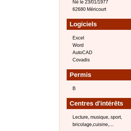
Né le 23/01/1977
62680 Méricourt
Logiciels
Excel
Word
AutoCAD
Covadis
Permis
B
Centres d'intérêts
Lecture, musique, sport,
bricolage,cuisine,…