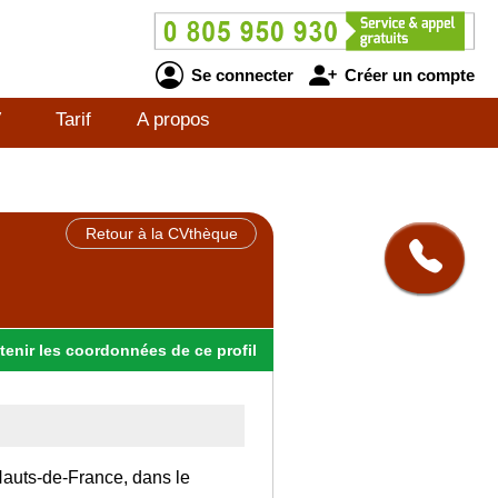
Se connecter
Créer un compte
V
Tarif
A propos
Retour à la CVthèque
tenir
les
coordonnées
de ce profil
 Hauts-de-France, dans le