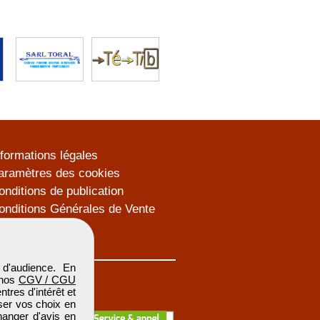
nformations légales
aramètres des cookies
onditions de publication
onditions Générales de Vente
lan du site
d'audience. En
 nos
CGV / CGU
res d'intérêt et
iser vos choix en
hanger d'avis en