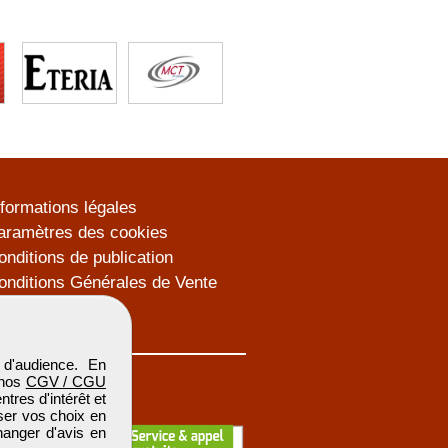
nformations légales
aramètres des cookies
onditions de publication
onditions Générales de Vente
lan du site
d'audience. En
 nos
CGV / CGU
res d'intérêt et
iser vos choix en
hanger d'avis en