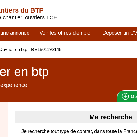
antiers du BTP
 chantier, ouvriers TCE...
 une annonce
Voir les offres d'emploi
Déposer un C
uvrier en btp - BE1501192145
er en btp
'expérience
Ob
Ma recherche
Je recherche tout type de contrat, dans toute la Franc