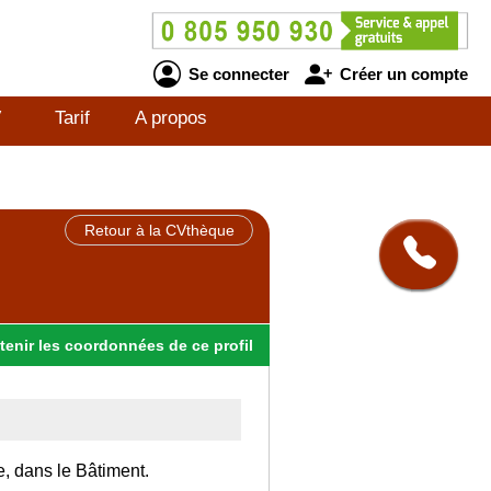
Se connecter
Créer un compte
V
Tarif
A propos
Retour à la CVthèque
tenir
les
coordonnées
de ce profil
e, dans le Bâtiment.