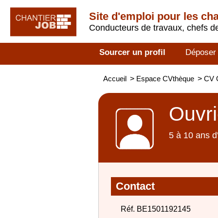
Site d'emploi pour les ch
Conducteurs de travaux, chefs de
Sourcer un profil
Déposer
Accueil
>
Espace CVthèque
>
CV O
Ouvri
5 à 10 ans d
Contact
Réf. BE1501192145