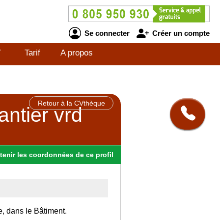
Se connecter
Créer un compte
V
Tarif
A propos
Retour à la CVthèque
antier vrd
tenir
les
coordonnées
de ce profil
e, dans le Bâtiment.