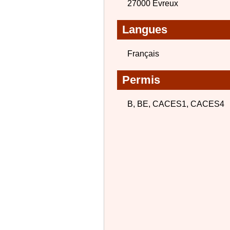
27000 Evreux
Langues
Français
Permis
B, BE, CACES1, CACES4