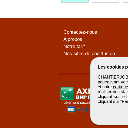
Contactez-nous
A propos
Notre tarif
Nos sites de codiffusion
Les cookies p
CHANTIERJOB u
poursuivant votr
et notre
politiqu
réaliser des sta
cliquant sur le
cliquant sur "P