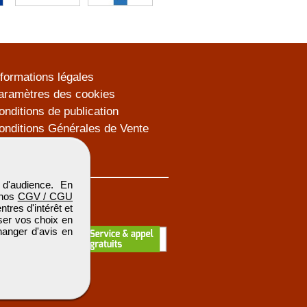
nformations légales
aramètres des cookies
onditions de publication
onditions Générales de Vente
lan du site
d'audience. En
 nos
CGV / CGU
res d'intérêt et
iser vos choix en
hanger d'avis en