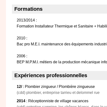
Formations
2013/2014 :
Formation Installateur Thermique et Sanitaire + Habili
2010 :
Bac pro M.E.I. maintenance des équipements industri
2006 :
BEP M.P.M.I. métiers de la production mécanique inf
Expériences professionnelles
12/
: Plombier zingueur / Plombière zingueuse
(cdd) plombier, entreprise tarrieu et delommel rue
2014
: Réceptionniste de village vacances
(cdd) entretien camping, les chênes blancs, dans le 