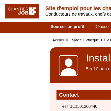
Site d'emploi pour les ch
Conducteurs de travaux, chefs de
Sourcer un profil
Déposer
Accueil
>
Espace CVthèque
>
CV I
Insta
5 à 10 ans d
Contact
Réf. BE1501200440