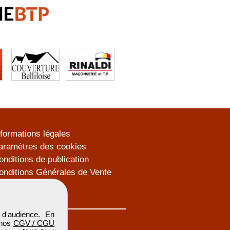
nformations légales
aramètres des cookies
onditions de publication
onditions Générales de Vente
lan du site
d'audience. En
 nos
CGV / CGU