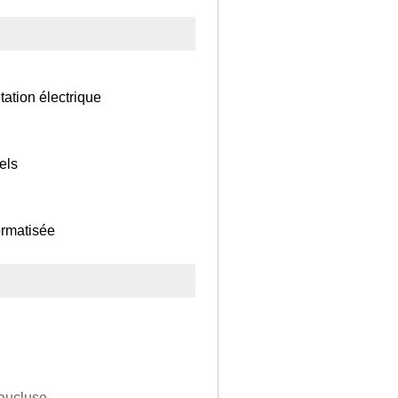
tation électrique
els
ormatisée
vaucluse