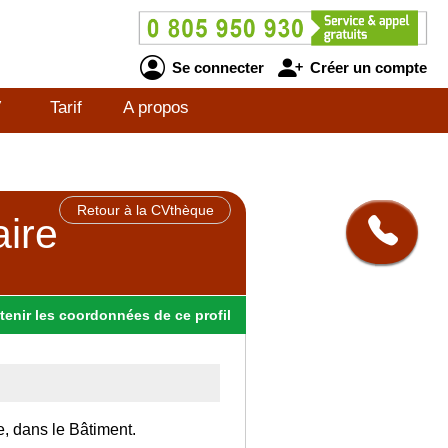
Se connecter
Créer un compte
V
Tarif
A propos
Retour à la CVthèque
aire
tenir
les
coordonnées
de ce profil
e, dans le Bâtiment.