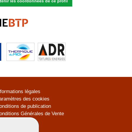
enir les coordonnées de ce profil
nformations légales
aramètres des cookies
onditions de publication
onditions Générales de Vente
lan du site