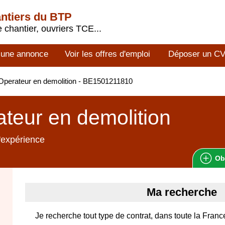
antiers du BTP
 chantier, ouvriers TCE...
 une annonce
Voir les offres d'emploi
Déposer un C
perateur en demolition - BE1501211810
teur en demolition
'expérience
Ob
Ma recherche
Je recherche tout type de contrat, dans toute la Franc