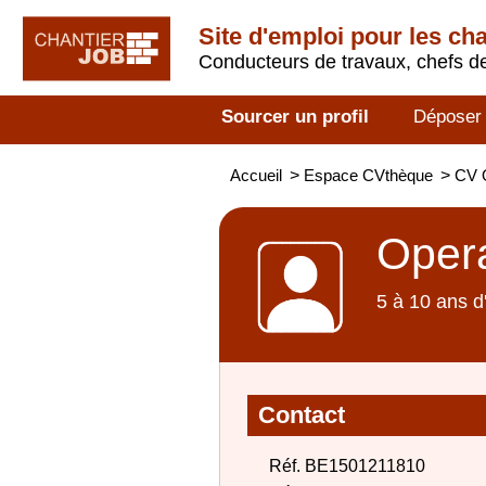
Site d'emploi pour les ch
Conducteurs de travaux, chefs de
Sourcer un profil
Déposer
Accueil
>
Espace CVthèque
>
CV O
Opera
5 à 10 ans d
Contact
Réf. BE1501211810