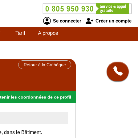
Se connecter
Créer un compte
V
Tarif
A propos
Retour à la CVthèque
tenir
les
coordonnées
de ce profil
e, dans le Bâtiment.