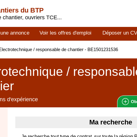
antiers du BTP
 chantier, ouvriers TCE...
 une annonce
Voir les offres d'emploi
Déposer un C
lectrotechnique / responsable de chantier - BE1501231536
rotechnique / responsabl
ier
ns d'expérience
Ob
Ma recherche
Je recherche tout type de contrat, sur toute la région 