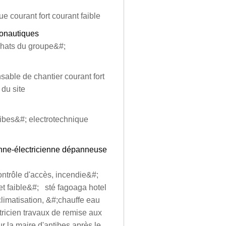
e courant fort courant faible
ronautiques
chats du groupe&#;
sable de chantier courant fort
 du site
tibes&#; electrotechnique
enne-électricienne dépanneuse
contrôle d'accès, incendie&#;
t et faible&#; sté fagoaga hotel
limatisation, &#;chauffe eau
tricien travaux de remise aux
r la maire d'antibes après le