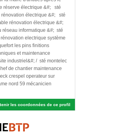
e réserve électrique &#; sté
 rénovation électrique &#; sté
able rénovation électrique &#;
du réseau informatique &#; sté
 rénovation electrique système
efort les pins finitions
chniques et maintenance
ite industriel&#; / sté montelec
 chef de chantier maintenance
beck crespel operateur sur
ame nord 59 mécanicien
enir les coordonnées de ce profil