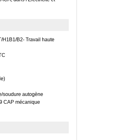
T/H1B1/B2- Travail haute
 GTC
de)
que/soudure autogène
79 CAP mécanique