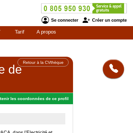
Se connecter
Créer un compte
V
Tarif
A propos
Retour à la CVthèque
e de
tenir
les
coordonnées
de ce profil
PACA, dans l'Electricité et