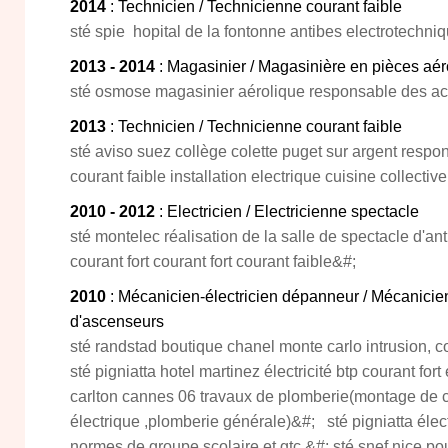
2014
: Technicien / Technicienne courant faible
sté spie hopital de la fontonne antibes electrotechniqu
2013 - 2014
: Magasinier / Magasinière en pièces aé
sté osmose magasinier aérolique responsable des a
2013
: Technicien / Technicienne courant faible
sté aviso suez collège colette puget sur argent respon
courant faible installation electrique cuisine collective
2010 - 2012
: Electricien / Electricienne spectacle
sté montelec réalisation de la salle de spectacle d'an
courant fort courant fort courant faible&#;
2010
: Mécanicien-électricien dépanneur / Mécanici
d'ascenseurs
sté randstad boutique chanel monte carlo intrusion, 
sté pigniatta hotel martinez électricité btp courant for
carlton cannes 06 travaux de plomberie(montage de c
électrique ,plomberie générale)&#; sté pigniatta élec
normes de groupe scolaire et gtc &#; sté snef nice pou