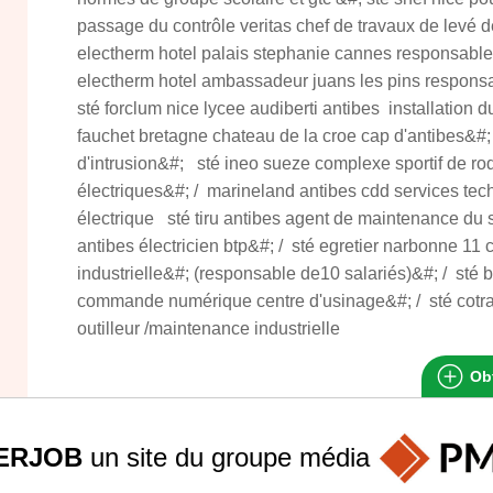
passage du contrôle veritas chef de travaux de levé d
electherm hotel palais stephanie cannes responsable
electherm hotel ambassadeur juans les pins respons
sté forclum nice lycee audiberti antibes installation 
fauchet bretagne chateau de la croe cap d'antibes&#;
d'intrusion&#; sté ineo sueze complexe sportif de roqu
électriques&#; / marineland antibes cdd services te
électrique sté tiru antibes agent de maintenance du s
antibes électricien btp&#; / sté egretier narbonne 11
industrielle&#; (responsable de10 salariés)&#; / sté 
commande numérique centre d'usinage&#; / sté cotr
outilleur /maintenance industrielle
Obt
ERJOB
un site du groupe
média