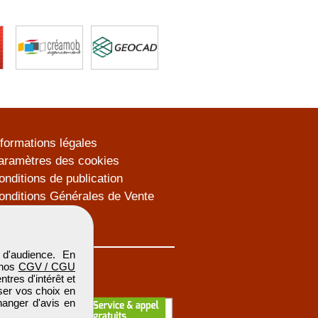
nformations légales
aramètres des cookies
onditions de publication
onditions Générales de Vente
lan du site
d'audience. En
 nos
CGV / CGU
res d'intérêt et
iser vos choix en
hanger d'avis en