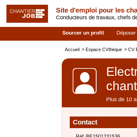
Site d'emploi pour les ch
Conducteurs de travaux, chefs de
Sourcer un profil
Déposer
Accueil
>
Espace CVthèque
>
CV E
Elect
chant
Plus de 10 a
Contact
Réf. BE1501231536