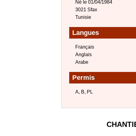
Né le 01/04/1984
3021 Sfax
Tunisie
Langues
Français
Anglais
Arabe
Permis
A, B, PL
CHANTI