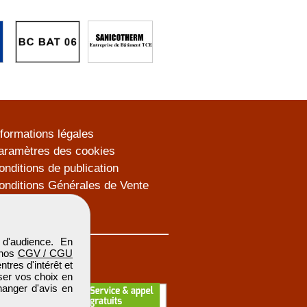
nformations légales
aramètres des cookies
onditions de publication
onditions Générales de Vente
lan du site
d'audience. En
 nos
CGV / CGU
res d'intérêt et
iser vos choix en
hanger d'avis en