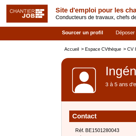
Site d'emploi pour les ch
Conducteurs de travaux, chefs de
Sourcer un profil
Déposer
Accueil
>
Espace CVthèque
>
CV I
Ingéni
3 à 5 ans d'
Contact
Réf. BE1501280043