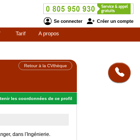
Se connecter
Créer un compte
V
Tarif
A propos
Retour à la CVthèque
tenir
les
coordonnées
de ce profil
nger, dans l'Ingénierie.