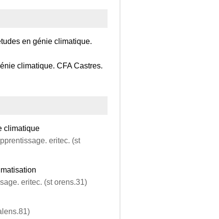
études en génie climatique.
génie climatique. CFA Castres.
e climatique
prentissage. eritec. (st
limatisation
age. eritec. (st orens.31)
alens.81)