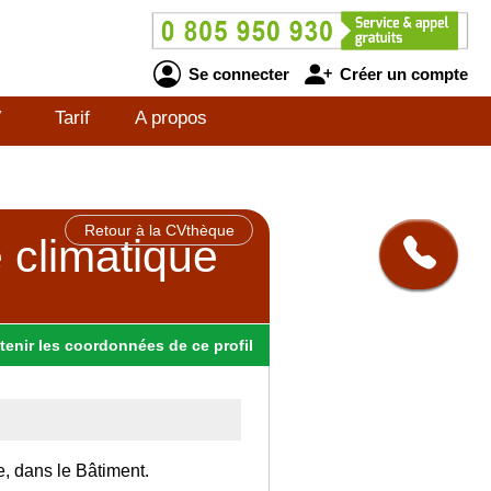
Se connecter
Créer un compte
V
Tarif
A propos
Retour à la CVthèque
e climatique
tenir
les
coordonnées
de ce profil
e, dans le Bâtiment.