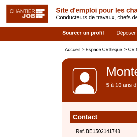
Site d'emploi pour les ch
Conducteurs de travaux, chefs de
Sourcer un profil
Déposer
Accueil
>
Espace CVthèque
>
CV M
Monte
5 à 10 ans d
Contact
Réf. BE1502141748