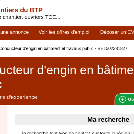
antiers du BTP
 chantier, ouvriers TCE...
 une annonce
Voir les offres d'emploi
Déposer un C
onducteur d'engin en bâtiment et travaux public - BE1502231827
cteur d'engin en bâtimen
c
ns d'expérience
Ob
Ma recherche
Je recherche tout type de contrat, sur toute la région 