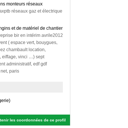
iens monteurs réseaux
axptb réseaux gaz et électrique
gins et de matériel de chantier
prise bir en intérim avrile2012
vent ( espace vert, bouygues,
hez chambault location,
, eiffage, vinci …) sept
t administratif, edf gdf
 net, paris
gerie)
enir les coordonnées de ce profil