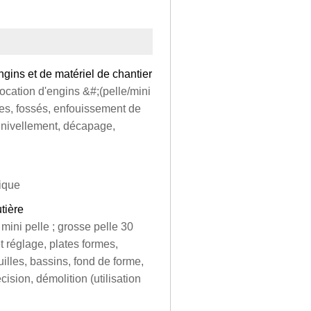
gins et de matériel de chantier
ocation d'engins &#;(pelle/mini
es, fossés, enfouissement de
nivellement, décapage,
ique
tière
mini pelle ; grosse pelle 30
 réglage, plates formes,
illes, bassins, fond de forme,
écision, démolition (utilisation