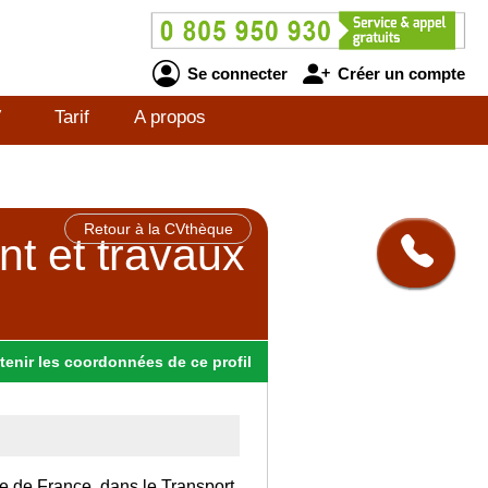
Se connecter
Créer un compte
V
Tarif
A propos
Retour à la CVthèque
t et travaux
tenir
les
coordonnées
de ce profil
Ile de France, dans le Transport