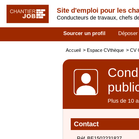
Site d'emploi pour les ch
Conducteurs de travaux, chefs de
Sourcer un profil
Déposer
Accueil
>
Espace CVthèque
>
CV C
Condu
publi
Plus de 10 a
Contact
Réf. BE1502231827