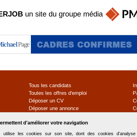
ERJOB
un site du groupe
média
Tous les candidats
I
Toutes les offres d'emploi
P
Déposer un CV
C
Déposer une annonce
C
Témoignages utilisateurs
P
ermettent d'améliorer votre navigation
tilise les cookies sur son site, dont des cookies d'analyse 