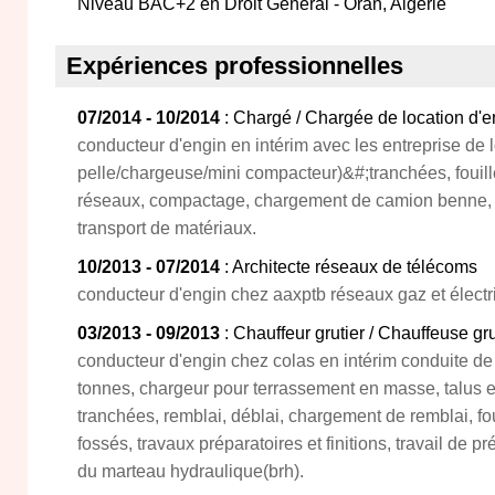
Niveau BAC+2 en Droit Général - Oran, Algérie
Expériences professionnelles
07/2014 - 10/2014
: Chargé / Chargée de location d'en
conducteur d'engin en intérim avec les entreprise de l
pelle/chargeuse/mini compacteur)&#;tranchées, fouill
réseaux, compactage, chargement de camion benne, 
transport de matériaux.
10/2013 - 07/2014
: Architecte réseaux de télécoms
conducteur d'engin chez aaxptb réseaux gaz et électr
03/2013 - 09/2013
: Chauffeur grutier / Chauffeuse gru
conducteur d'engin chez colas en intérim conduite de 
tonnes, chargeur pour terrassement en masse, talus et
tranchées, remblai, déblai, chargement de remblai, fou
fossés, travaux préparatoires et finitions, travail de pr
du marteau hydraulique(brh).