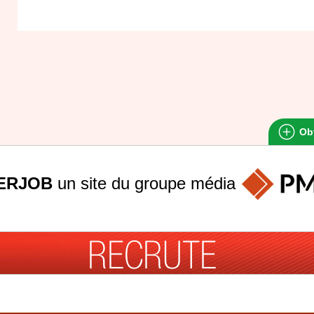
Obt
ERJOB
un site du groupe
média