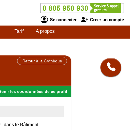
Se connecter
Créer un compte
V
Tarif
A propos
Retour à la CVthèque
tenir
les
coordonnées
de ce profil
e, dans le Bâtiment.