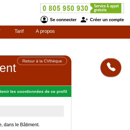
Se connecter
Créer un compte
V
Tarif
A propos
Retour à la CVthèque
ent
tenir
les
coordonnées
de ce profil
e, dans le Bâtiment.