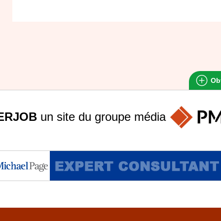
Obt
ERJOB
un site du groupe
média