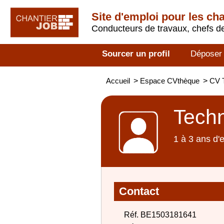
Site d'emploi pour les ch
Conducteurs de travaux, chefs de
Sourcer un profil
Déposer
Accueil
>
Espace CVthèque
>
CV T
Techn
1 à 3 ans d'
Contact
Réf. BE1503181641