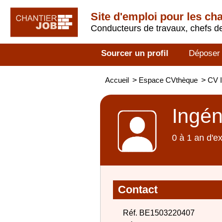
Site d'emploi pour les ch
Conducteurs de travaux, chefs de
Sourcer un profil
Déposer
Accueil
>
Espace CVthèque
>
CV I
Ingén
0 à 1 an d'e
Contact
Réf. BE1503220407