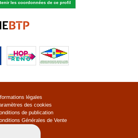
enir les coordonnées de ce profil
nformations légales
aramètres des cookies
onditions de publication
onditions Générales de Vente
lan du site