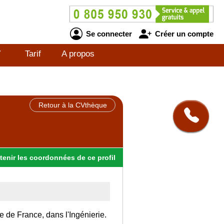
Se connecter
Créer un compte
V
Tarif
A propos
Retour à la CVthèque
tenir
les
coordonnées
de ce profil
le de France, dans l'Ingénierie.